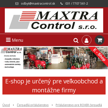
odbyt@maxtracontrol.sk
031 / 7707 561-2
Menu
E-shop je určený pre veľkoobchod a
montážne firmy
Úvod
Čerpadlá príslušenstvo
Príslušenstvo pre ROVER čerpadlá