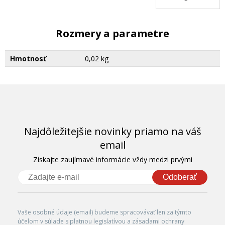
Rozmery a parametre
Hmotnosť
0,02 kg
Najdôležitejšie novinky priamo na váš
email
Získajte zaujímavé informácie vždy medzi prvými
Odoberať
Vaše osobné údaje (email) budeme spracovávať len za týmto
účelom v súlade s platnou legislatívou a zásadami ochrany