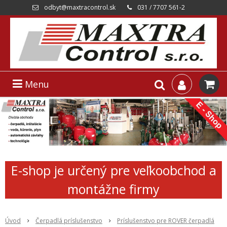
odbyt@maxtracontrol.sk
031 / 7707 561-2
Menu
E-shop je určený pre veľkoobchod a
montážne firmy
Úvod
Čerpadlá príslušenstvo
Príslušenstvo pre ROVER čerpadlá