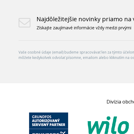
Najdôležitejšie novinky priamo na 
Získajte zaujímavé informácie vždy medzi prvými
Vaše osobné údaje (email) budeme spracovávať len za týmto účelom 
môžete kedykoľvek odvolať písomne, emailom alebo kliknutím na o
Divízia obc