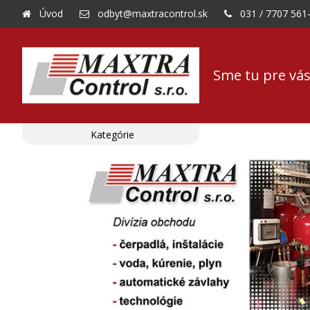
Úvod
odbyt@maxtracontrol.sk
031 / 7707 561
Sme tu pre vás
Kategórie