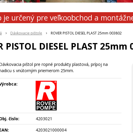
 je určený pre veľkoobchod a montážn
á
Dávkovacie pištole
ROVER PISTOL DIESEL PLAST 25mm 003802
 PISTOL DIESEL PLAST 25mm 
Dávkovacia pištol pre ropné produkty plastová, prípoj na
hadicu s vnútorným priemerom 25mm.
Výrobca:
Obj. čislo:
4203021
EAN:
4203021000004