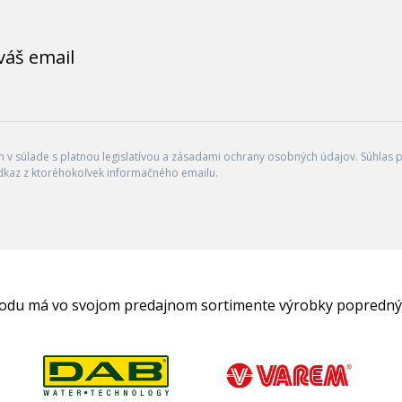
váš email
v súlade s platnou legislatívou a zásadami ochrany osobných údajov. Súhlas po
dkaz z ktoréhokoľvek informačného emailu.
hodu má vo svojom predajnom sortimente výrobky popredný