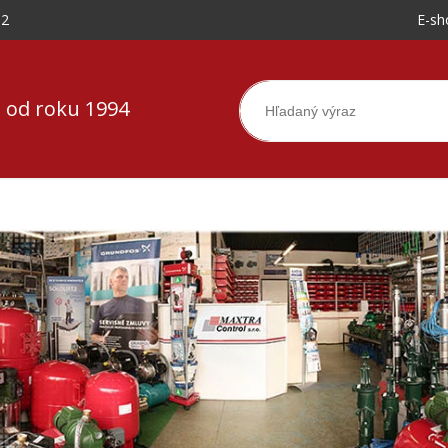
-2
E-sh
 od roku 1994