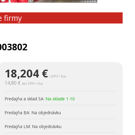
e firmy
003802
18,204
€
s DPH / Kus
14,80 €
bez DPH / Kus
Predajňa a sklad SA:
Na sklade 1-10
Predajňa BA:
Na objednávku
Predajňa LM:
Na objednávku