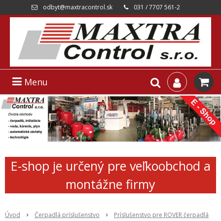
odbyt@maxtracontrol.sk
031 / 7707 561-2
Menu
E-shop je určený pre veľkoobchod a
montážne firmy
Úvod
Čerpadlá príslušenstvo
Príslušenstvo pre ROVER čerpadlá