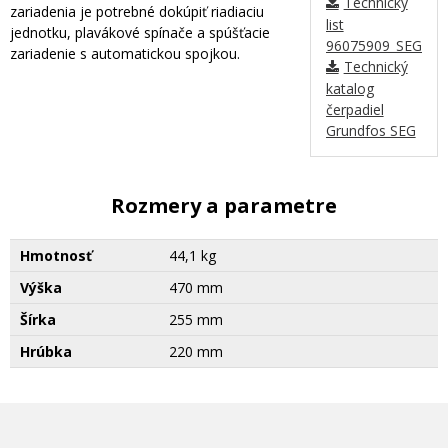
Technický
zariadenia je potrebné dokúpiť riadiaciu
list
jednotku, plavákové spínače a spúšťacie
96075909_SEG40.1
zariadenie s automatickou spojkou.
Technický
katalog
čerpadiel
Grundfos SEG
Rozmery a parametre
Hmotnosť
44,1 kg
Výška
470 mm
Šírka
255 mm
Hrúbka
220 mm