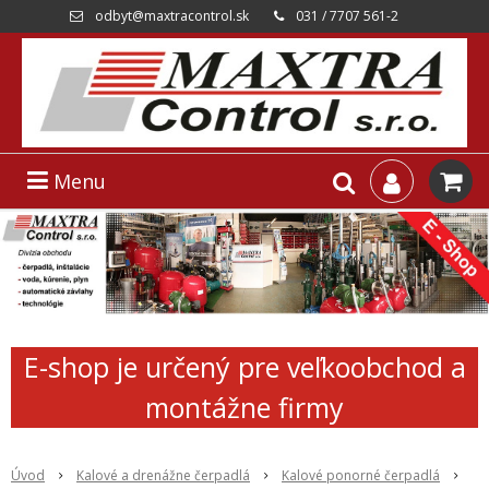
odbyt@maxtracontrol.sk
031 / 7707 561-2
Menu
E-shop je určený pre veľkoobchod a
montážne firmy
Úvod
Kalové a drenážne čerpadlá
Kalové ponorné čerpadlá