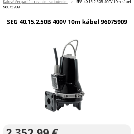
Kalové čerpadlá s rezacím zariadením
SEG 40.15.2.50B 400V 10m kábel
96075909
SEG 40.15.2.50B 400V 10m kábel 96075909
2 352,99
€