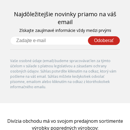
Najdôležitejšie novinky priamo na váš
email
Získajte zaujímavé informácie vždy medzi prvými
Odoberať
Vaše osobné údaje (email) budeme spracovávať len za týmto
účelom v súlade s platnou legislatívou a zásadami ochrany
osobných údajov. Súhlas potvrdíte kliknutím na odkaz, ktorý vám
pošleme na váš email. Súhlas môžete kedykoľvek odvolať
písomne, emailom alebo kliknutím na odkaz z ktoréhokoľvek
informačného emailu.
Divízia obchodu má vo svojom predajnom sortimente
výrobky popredných výrobcov: