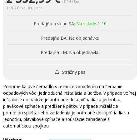
s DPH / Kus
1 913 €
bez DPH / Kus
Predajňa a sklad SA:
Na sklade 1-10
Predajňa BA:
Na objednávku
Predajňa LM:
Na objednávku
Strážny pes
Ponorné kalové čerpadlo s rezacím zariadením na čerpanie
odpadových vôd. Jednoduchá inštalácia a údržba. V prípade voľnej
inštalácie do nádrže je potrebné dokúpiť riadiacu jednotku,
plavákové spínače a predĺžené pätky. V prípade inštalácie
pomocou spúšťacieho zariadenia je potrebné dokúpiť riadiaciu
jednotku, plavákové spínače a spúšťacie zariadenie s
automatickou spojkou.
Výrobca: