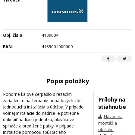
Obj. čislo:
4139004
EAN:
4139004000009
Popis položky
Ponorné kalové čerpadlo s rezacím
Prílohy na
zariadením na čerpanie odpadových vôd.
stiahnutie
Jednoduchá inštalácia a údržba. V prípade
voľnej inštalácie do nádrže je potrebné
Návod na
dokúpiť riadiacu jednotku, plavákové
montáž a
spínače a predĺžené pätky. V prípade
obsluhu
inštalácie pomocou spúšťacieho