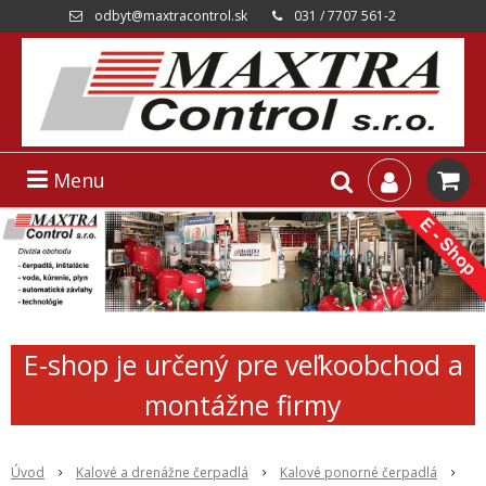
odbyt@maxtracontrol.sk
031 / 7707 561-2
Menu
E-shop je určený pre veľkoobchod a
montážne firmy
Úvod
Kalové a drenážne čerpadlá
Kalové ponorné čerpadlá