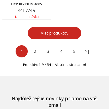
HCP BF-31UN 400V
441,774
€
Na objednávku
Viac produktov
1
2
3
4
5
>|
Produkty:
1
-
9
/
54
| Aktuálna strana:
1
/
6
Najdôležitejšie novinky priamo na váš
email