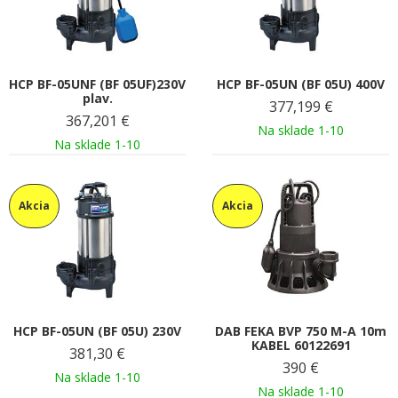
HCP BF-05UNF (BF 05UF)230V
HCP BF-05UN (BF 05U) 400V
plav.
377,199
€
367,201
€
Na sklade 1-10
Na sklade 1-10
Akcia
Akcia
HCP BF-05UN (BF 05U) 230V
DAB FEKA BVP 750 M-A 10m
KABEL 60122691
381,30
€
390
€
Na sklade 1-10
Na sklade 1-10