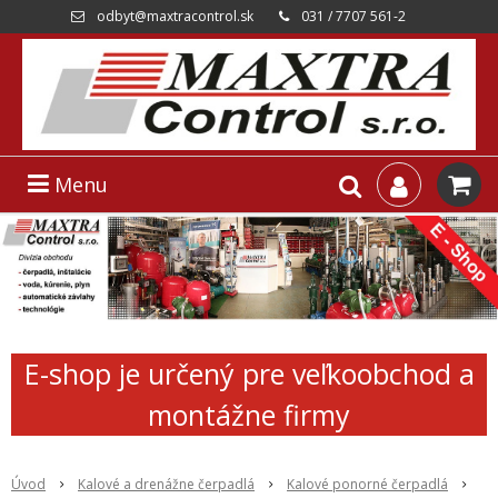
odbyt@maxtracontrol.sk
031 / 7707 561-2
Menu
E-shop je určený pre veľkoobchod a
montážne firmy
Úvod
Kalové a drenážne čerpadlá
Kalové ponorné čerpadlá