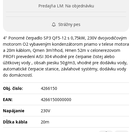
Predajňa LM:
Na objednávku
Strážny pes
4" Ponorné čerpadlo SP3 QF5-12 s 0,75kW, 230V dvojvodičovým
motorom O2 vybaveným kondenzátorom priamo v telese motora
a 20m káblom, Qmen 3m?/hod, Hmen 52m v celonerezovom
PROFI prevedení AISI 304 vhodné pre čerpanie čistej alebo
úžitkovej vody , obsah piesku 50g/m3, vhodné pre dodávku vody,
automatické čerpacie stanice, závlahové systémy, dodávku vody
do domácností.
Obj. čislo:
4266150
EAN:
4266150000000
Napájanie
230V
Dĺžka kábla
20m