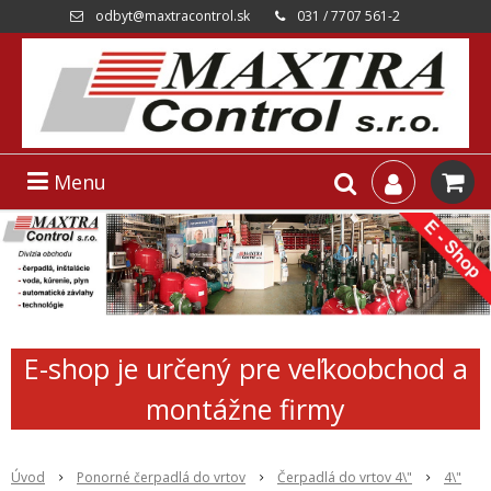
odbyt@maxtracontrol.sk
031 / 7707 561-2
Menu
E-shop je určený pre veľkoobchod a
montážne firmy
Úvod
Ponorné čerpadlá do vrtov
Čerpadlá do vrtov 4\"
4\"