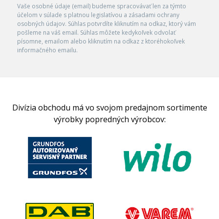
Vaše osobné údaje (email) budeme spracovávať len za týmto
účelom v súlade s platnou legislatívou a zásadami ochrany
osobných údajov. Súhlas potvrdíte kliknutím na odkaz, ktorý vám
pošleme na váš email. Súhlas môžete kedykoľvek odvolať
písomne, emailom alebo kliknutím na odkaz z ktoréhokoľvek
informačného emailu.
Divízia obchodu má vo svojom predajnom sortimente
výrobky popredných výrobcov: