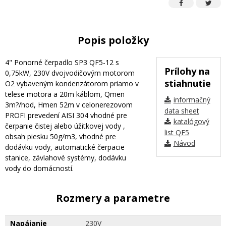
Popis položky
4" Ponorné čerpadlo SP3 QF5-12 s
Prílohy na
0,75kW, 230V dvojvodičovým motorom
stiahnutie
O2 vybaveným kondenzátorom priamo v
telese motora a 20m káblom, Qmen
informačný
3m?/hod, Hmen 52m v celonerezovom
data sheet
PROFI prevedení AISI 304 vhodné pre
katalógový
čerpanie čistej alebo úžitkovej vody ,
list QF5
obsah piesku 50g/m3, vhodné pre
Návod
dodávku vody, automatické čerpacie
stanice, závlahové systémy, dodávku
vody do domácností.
Rozmery a parametre
Napájanie
230V