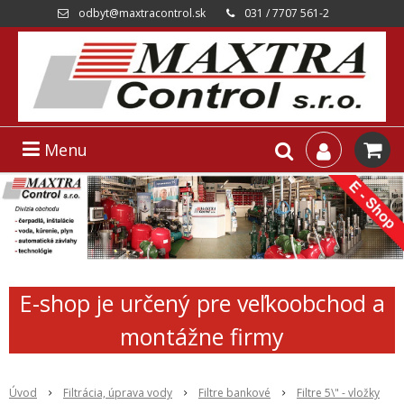
odbyt@maxtracontrol.sk
031 / 7707 561-2
Menu
E-shop je určený pre veľkoobchod a
montážne firmy
Úvod
Filtrácia, úprava vody
Filtre bankové
Filtre 5\" - vložky