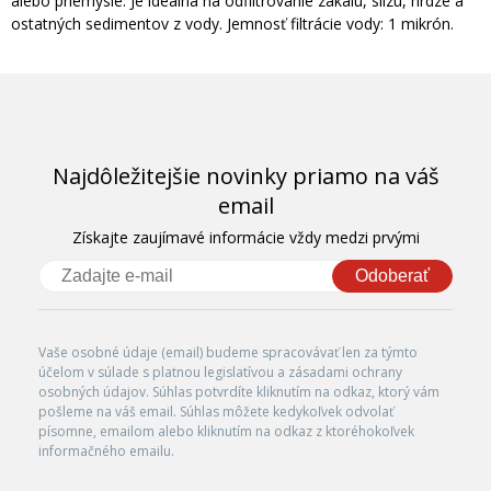
alebo priemysle. Je ideálna na odfiltrovanie zákalu, slizu, hrdze a
ostatných sedimentov z vody. Jemnosť filtrácie vody: 1 mikrón.
Najdôležitejšie novinky priamo na váš
email
Získajte zaujímavé informácie vždy medzi prvými
Odoberať
Vaše osobné údaje (email) budeme spracovávať len za týmto
účelom v súlade s platnou legislatívou a zásadami ochrany
osobných údajov. Súhlas potvrdíte kliknutím na odkaz, ktorý vám
pošleme na váš email. Súhlas môžete kedykoľvek odvolať
písomne, emailom alebo kliknutím na odkaz z ktoréhokoľvek
informačného emailu.