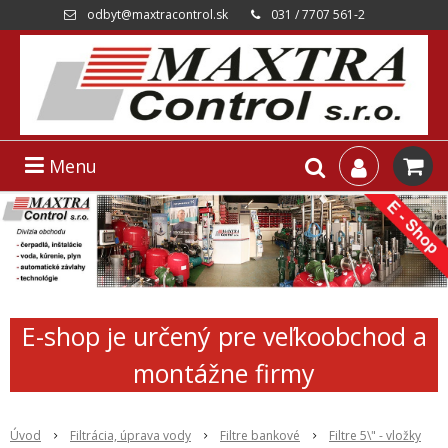
odbyt@maxtracontrol.sk
031 / 7707 561-2
Menu
E-shop je určený pre veľkoobchod a
montážne firmy
Úvod
Filtrácia, úprava vody
Filtre bankové
Filtre 5\" - vložky