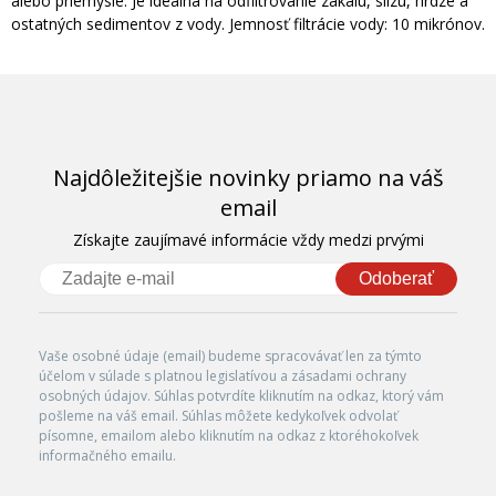
alebo priemysle. Je ideálna na odfiltrovanie zákalu, slizu, hrdze a
ostatných sedimentov z vody. Jemnosť filtrácie vody: 10 mikrónov.
Najdôležitejšie novinky priamo na váš
email
Získajte zaujímavé informácie vždy medzi prvými
Odoberať
Vaše osobné údaje (email) budeme spracovávať len za týmto
účelom v súlade s platnou legislatívou a zásadami ochrany
osobných údajov. Súhlas potvrdíte kliknutím na odkaz, ktorý vám
pošleme na váš email. Súhlas môžete kedykoľvek odvolať
písomne, emailom alebo kliknutím na odkaz z ktoréhokoľvek
informačného emailu.