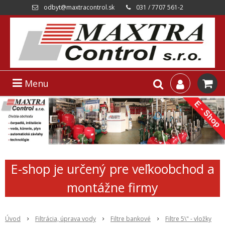
odbyt@maxtracontrol.sk
031 / 7707 561-2
Menu
E-shop je určený pre veľkoobchod a
montážne firmy
Úvod
Filtrácia, úprava vody
Filtre bankové
Filtre 5\" - vložky