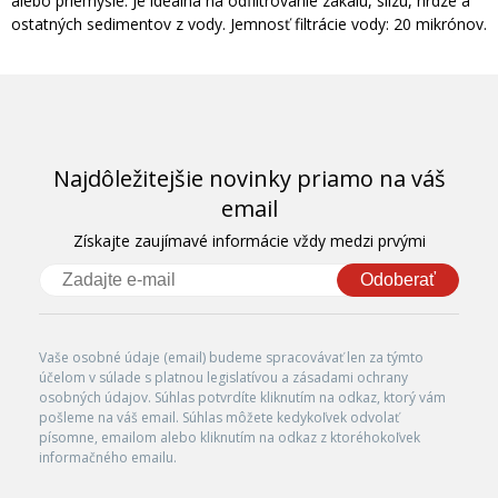
alebo priemysle. Je ideálna na odfiltrovanie zákalu, slizu, hrdze a
ostatných sedimentov z vody. Jemnosť filtrácie vody: 20 mikrónov.
Najdôležitejšie novinky priamo na váš
email
Získajte zaujímavé informácie vždy medzi prvými
Odoberať
Vaše osobné údaje (email) budeme spracovávať len za týmto
účelom v súlade s platnou legislatívou a zásadami ochrany
osobných údajov. Súhlas potvrdíte kliknutím na odkaz, ktorý vám
pošleme na váš email. Súhlas môžete kedykoľvek odvolať
písomne, emailom alebo kliknutím na odkaz z ktoréhokoľvek
informačného emailu.