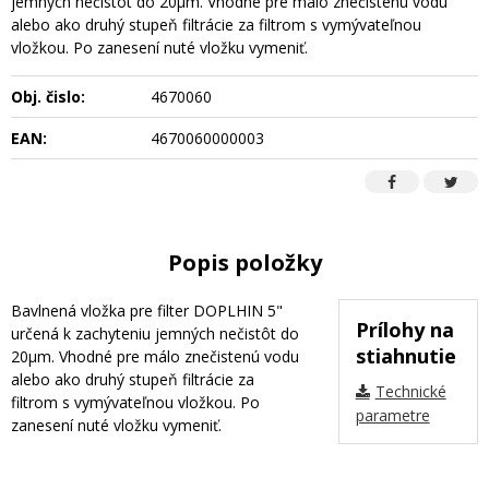
jemných nečistôt do 20µm. Vhodné pre málo znečistenú vodu
alebo ako druhý stupeň filtrácie za filtrom s vymývateľnou
vložkou. Po zanesení nuté vložku vymeniť.
Obj. čislo:
4670060
EAN:
4670060000003
Popis položky
Bavlnená vložka pre filter DOPLHIN 5"
Prílohy na
určená k zachyteniu jemných nečistôt do
stiahnutie
20µm. Vhodné pre málo znečistenú vodu
alebo ako druhý stupeň filtrácie za
Technické
filtrom s vymývateľnou vložkou. Po
parametre
zanesení nuté vložku vymeniť.