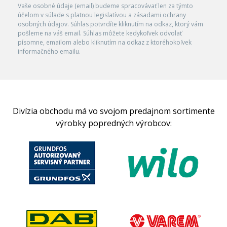
Vaše osobné údaje (email) budeme spracovávať len za týmto
účelom v súlade s platnou legislatívou a zásadami ochrany
osobných údajov. Súhlas potvrdíte kliknutím na odkaz, ktorý vám
pošleme na váš email. Súhlas môžete kedykoľvek odvolať
písomne, emailom alebo kliknutím na odkaz z ktoréhokoľvek
informačného emailu.
Divízia obchodu má vo svojom predajnom sortimente
výrobky popredných výrobcov: