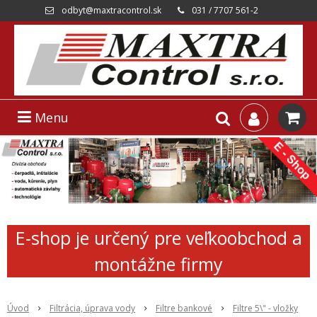
odbyt@maxtracontrol.sk
031 / 7707 561-2
Menu
E-shop je určený pre veľkoobchod a
montážne firmy
Úvod
Filtrácia, úprava vody
Filtre bankové
Filtre 5\" - vložky