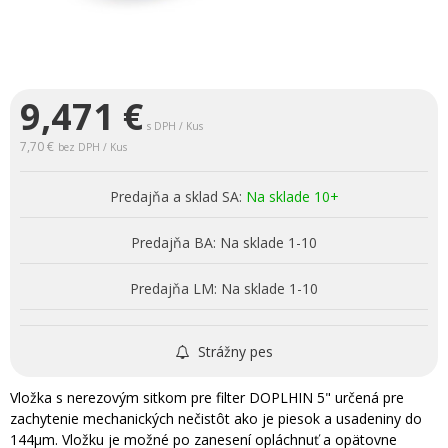
9,471
€
s DPH / Kus
7,70 €
bez DPH / Kus
Predajňa a sklad SA:
Na sklade 10+
Predajňa BA:
Na sklade 1-10
Predajňa LM:
Na sklade 1-10
Strážny pes
Vložka s nerezovým sitkom pre filter DOPLHIN 5" určená pre
zachytenie mechanických nečistôt ako je piesok a usadeniny do
144µm. Vložku je možné po zanesení opláchnuť a opätovne