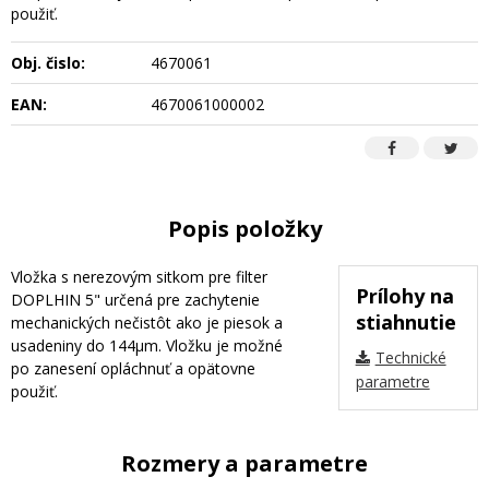
použiť.
Obj. čislo:
4670061
EAN:
4670061000002
Popis položky
Vložka s nerezovým sitkom pre filter
Prílohy na
DOPLHIN 5" určená pre zachytenie
stiahnutie
mechanických nečistôt ako je piesok a
usadeniny do 144µm. Vložku je možné
Technické
po zanesení opláchnuť a opätovne
parametre
použiť.
Rozmery a parametre