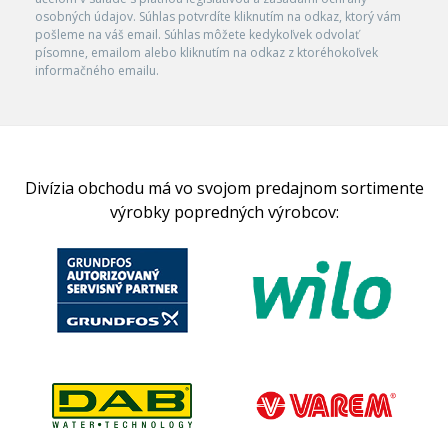
osobných údajov. Súhlas potvrdíte kliknutím na odkaz, ktorý vám
pošleme na váš email. Súhlas môžete kedykoľvek odvolať
písomne, emailom alebo kliknutím na odkaz z ktoréhokoľvek
informačného emailu.
Divízia obchodu má vo svojom predajnom sortimente
výrobky popredných výrobcov: