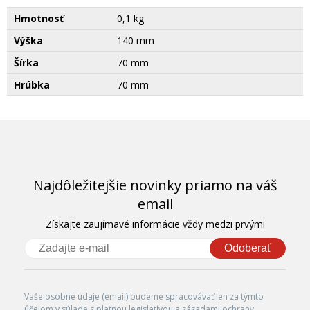
Hmotnosť
0,1 kg
Výška
140 mm
Šírka
70 mm
Hrúbka
70 mm
Najdôležitejšie novinky priamo na váš
email
Získajte zaujímavé informácie vždy medzi prvými
Odoberať
Vaše osobné údaje (email) budeme spracovávať len za týmto
účelom v súlade s platnou legislatívou a zásadami ochrany