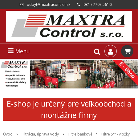
odbyt@maxtracontrol.sk
031 / 7707 561-2
Menu
E-shop je určený pre veľkoobchod a
montážne firmy
Úvod
Filtrácia, úprava vody
Filtre bankové
Filtre 5\" - vložky