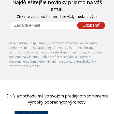
Najdôležitejšie novinky priamo na váš
email
Získajte zaujímavé informácie vždy medzi prvými
Odoberať
Vaše osobné údaje (email) budeme spracovávať len za týmto
účelom v súlade s platnou legislatívou a zásadami ochrany
osobných údajov. Súhlas potvrdíte kliknutím na odkaz, ktorý vám
pošleme na váš email. Súhlas môžete kedykoľvek odvolať
písomne, emailom alebo kliknutím na odkaz z ktoréhokoľvek
informačného emailu.
Divízia obchodu má vo svojom predajnom sortimente
výrobky popredných výrobcov: