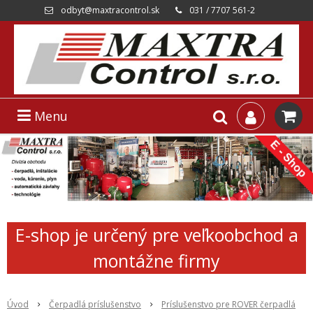
odbyt@maxtracontrol.sk
031 / 7707 561-2
Menu
E-shop je určený pre veľkoobchod a
montážne firmy
Úvod
Čerpadlá príslušenstvo
Príslušenstvo pre ROVER čerpadlá