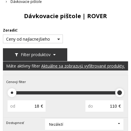
Dávkovacie pištole
Dávkovacie pištole | ROVER
Zoradiť:
Ceny od najlacnejšieho
Filter produktov
Máte aktívny filter
Aktuálne sa zobrazujú vyfiltrované produkty.
Cenový filter
od
€
do
€
Dostupnosť
Nezáleží