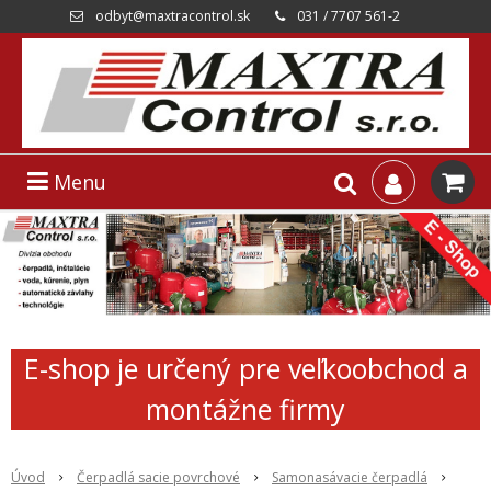
odbyt@maxtracontrol.sk
031 / 7707 561-2
Menu
E-shop je určený pre veľkoobchod a
montážne firmy
Úvod
Čerpadlá sacie povrchové
Samonasávacie čerpadlá