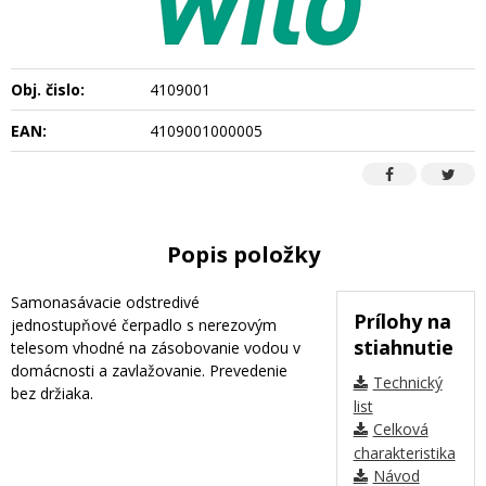
Obj. čislo:
4109001
EAN:
4109001000005
Popis položky
Samonasávacie odstredivé
Prílohy na
jednostupňové čerpadlo s nerezovým
stiahnutie
telesom vhodné na zásobovanie vodou v
domácnosti a zavlažovanie. Prevedenie
Technický
bez držiaka.
list
Celková
charakteristika
Návod