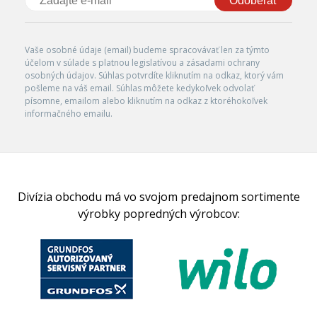
Odoberať
Vaše osobné údaje (email) budeme spracovávať len za týmto
účelom v súlade s platnou legislatívou a zásadami ochrany
osobných údajov. Súhlas potvrdíte kliknutím na odkaz, ktorý vám
pošleme na váš email. Súhlas môžete kedykoľvek odvolať
písomne, emailom alebo kliknutím na odkaz z ktoréhokoľvek
informačného emailu.
Divízia obchodu má vo svojom predajnom sortimente
výrobky popredných výrobcov: