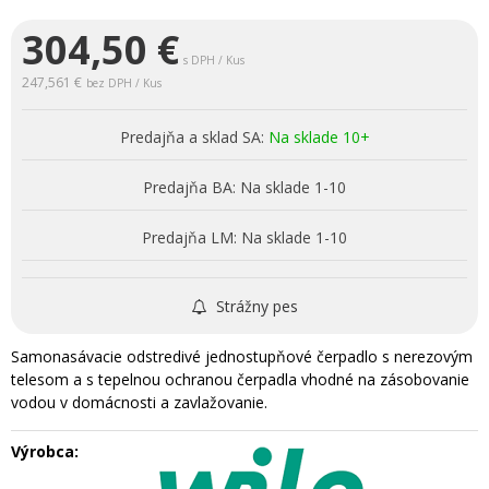
304,50
€
s DPH / Kus
247,561 €
bez DPH / Kus
Predajňa a sklad SA:
Na sklade 10+
Predajňa BA:
Na sklade 1-10
Predajňa LM:
Na sklade 1-10
Strážny pes
Samonasávacie odstredivé jednostupňové čerpadlo s nerezovým
telesom a s tepelnou ochranou čerpadla vhodné na zásobovanie
vodou v domácnosti a zavlažovanie.
Výrobca: