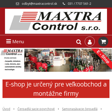
odbyt@maxtracontrol.sk
031 / 7707 561-2
Menu
E-shop je určený pre veľkoobchod a
montážne firmy
Úvod
Čerpadlá sacie povrchové
Samonasávacie čerpadlá