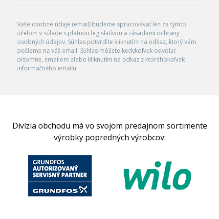
Vaše osobné údaje (email) budeme spracovávať len za týmto
účelom v súlade s platnou legislatívou a zásadami ochrany
osobných údajov. Súhlas potvrdíte kliknutím na odkaz, ktorý vám
pošleme na váš email. Súhlas môžete kedykoľvek odvolať
písomne, emailom alebo kliknutím na odkaz z ktoréhokoľvek
informačného emailu.
Divízia obchodu má vo svojom predajnom sortimente
výrobky popredných výrobcov: