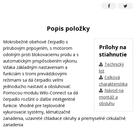
Popis položky
Mokrobežné obehové čerpadlo s
Prílohy na
prírubovým pripojením, s motorom
stiahnutie
odolným proti blokovaciemu prúdu a s
automatickým prispôsobením výkonu.
Technický
Vďaka základným nastaveniam a
list
funkciám s tromi prevádzkovými
Celková
režimami sa dá čerpadlo veľmi
charakteristika
jednoducho nastaviť a obsluhovať.
Návod na
Pomocou modulu Wilo-Connect sa dá
montáž a
čerpadlo rozšíriť o ďalšie inteligentné
obsluhu
funkcie. Vhodné pre teplovodné
vykurovacie systémy, klimatizačné
zariadenia, uzavreté chladiace okruhy a priemyselné cirkulačné
zariadenia.