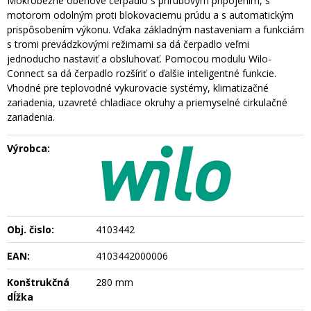
Mokrobežné obehové čerpadlo s prírubovým pripojením, s
motorom odolným proti blokovaciemu prúdu a s automatickým
prispôsobením výkonu. Vďaka základným nastaveniam a funkciám
s tromi prevádzkovými režimami sa dá čerpadlo veľmi
jednoducho nastaviť a obsluhovať. Pomocou modulu Wilo-
Connect sa dá čerpadlo rozšíriť o ďalšie inteligentné funkcie.
Vhodné pre teplovodné vykurovacie systémy, klimatizačné
zariadenia, uzavreté chladiace okruhy a priemyselné cirkulačné
zariadenia.
Výrobca:
Obj. čislo:
4103442
EAN:
4103442000006
Konštrukčná
280 mm
dĺžka