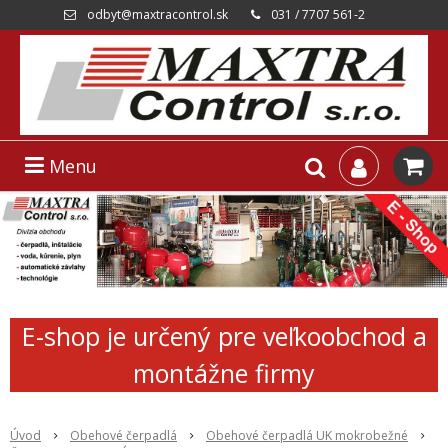
odbyt@maxtracontrol.sk
031 / 7707 561-2
Menu
E-shop je určený pre veľkoobchod a
montážne firmy
Úvod
Obehové čerpadlá
Obehové čerpadlá UK mokrobežné