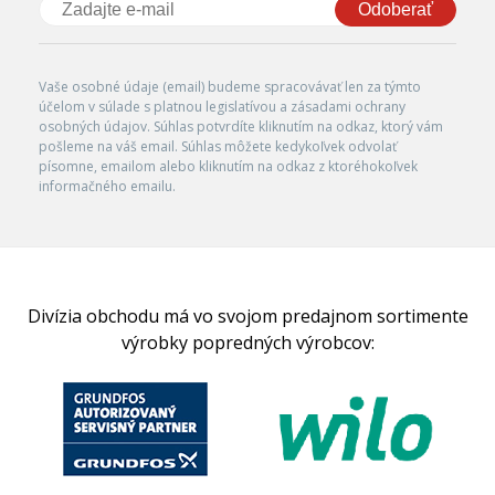
Odoberať
Vaše osobné údaje (email) budeme spracovávať len za týmto
účelom v súlade s platnou legislatívou a zásadami ochrany
osobných údajov. Súhlas potvrdíte kliknutím na odkaz, ktorý vám
pošleme na váš email. Súhlas môžete kedykoľvek odvolať
písomne, emailom alebo kliknutím na odkaz z ktoréhokoľvek
informačného emailu.
Divízia obchodu má vo svojom predajnom sortimente
výrobky popredných výrobcov: