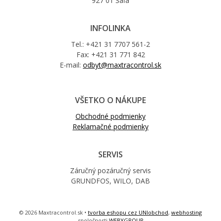
927 01 Šaľa
INFOLINKA
Tel.: +421 31 7707 561-2
Fax: +421 31 771 842
E-mail:
odbyt@maxtracontrol.sk
VŠETKO O NÁKUPE
Obchodné podmienky
Reklamačné podmienky
SERVIS
Záručný pozáručný servis
GRUNDFOS, WILO, DAB
© 2026 Maxtracontrol.sk •
tvorba eshopu cez UNIobchod
,
webhosting
spoločnosti
WEBYGROUP