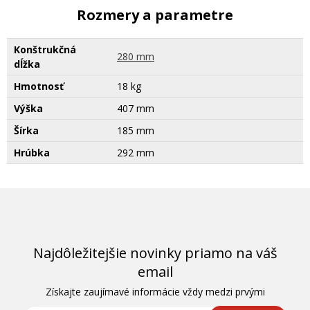
Rozmery a parametre
Konštrukčná
280 mm
dĺžka
Hmotnosť
18 kg
Výška
407 mm
Šírka
185 mm
Hrúbka
292 mm
Najdôležitejšie novinky priamo na váš
email
Získajte zaujímavé informácie vždy medzi prvými