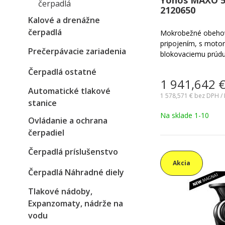
čerpadlá
2120650
Kalové a drenážne
čerpadlá
Mokrobežné obehov
pripojením, s moto
Prečerpávacie zariadenia
blokovaciemu prúdu
prispôsobením výk
Čerpadlá ostatné
nastaveniam a funk
1 941,642
prevádzkovými reži
Automatické tlakové
jednoducho nastavi
1 578,571 €
bez DPH / 
stanice
modulu Wilo-Connect
Na sklade 1-10
ďalšie inteligentné 
Ovládanie a ochrana
teplovodné vykurova
čerpadiel
zariadenia, uzavret
priemyselné cirkulač
Čerpadlá príslušenstvo
Akcia
Čerpadlá Náhradné diely
Tlakové nádoby,
Expanzomaty, nádrže na
vodu