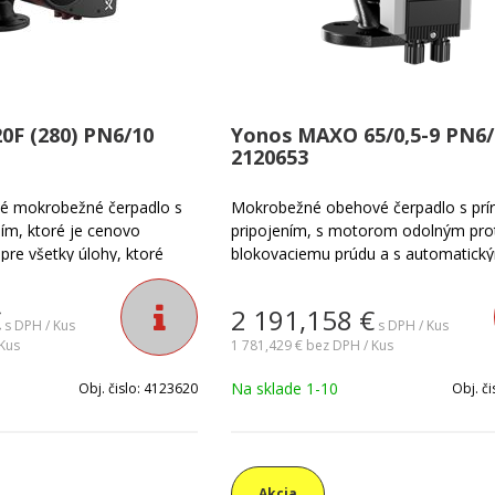
F (280) PN6/10
Yonos MAXO 65/0,5-9 PN6/1
2120653
 mokrobežné čerpadlo s
Mokrobežné obehové čerpadlo s pr
ím, ktoré je cenovo
pripojením, s motorom odolným prot
re všetky úlohy, ktoré
blokovaciemu prúdu a s automatick
okročilú inteligentnú
prispôsobením výkonu. Vďaka zákla
nie. Je navrhnutá na
nastaveniam a funkciám s tromi
€
2 191,158
€
v širokom rozsahu aplikácií,
prevádzkovými režimami sa dá čerpa
s DPH / Kus
s DPH / Kus
, chladiacich a
Kus
jednoducho nastaviť a obsluhovať.
1 781,429 €
bez DPH / Kus
.
modulu Wilo-Connect sa dá čerpadlo 
Na sklade 1-10
Obj. čislo:
4123620
Obj. či
ďalšie inteligentné funkcie. Vhodné p
teplovodné vykurovacie systémy, kli
zariadenia, uzavreté chladiace okruh
priemyselné cirkulačné zariadenia.
Akcia