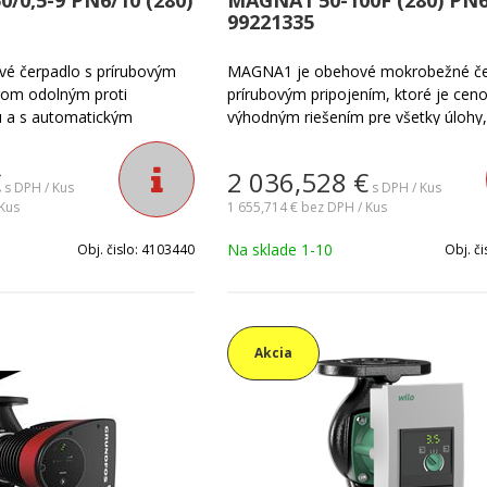
99221335
é čerpadlo s prírubovým
MAGNA1 je obehové mokrobežné če
rom odolným proti
prírubovým pripojením, ktoré je cen
 a s automatickým
výhodným riešením pre všetky úlohy,
onu. Vďaka základným
nevyžadujú vysoko pokročilú intelige
ciám s tromi
komunikáciu a riadenie. Je navrhnutá
€
2 036,528
€
mami sa dá čerpadlo veľmi
cirkuláciu kvapalín v širokom rozsahu 
s DPH / Kus
s DPH / Kus
ť a obsluhovať. Pomocou
Kus
vrátane vykurovacích, chladiacich a
1 655,714 €
bez DPH / Kus
 sa dá čerpadlo rozšíriť o
teplovodných sústav.
Na sklade 1-10
Obj. čislo:
4103440
Obj. či
funkcie. Vhodné pre
cie systémy, klimatizačné
é chladiace okruhy a
né zariadenia.
Akcia