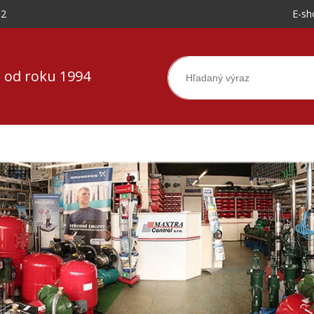
-2
E-sh
 od roku 1994