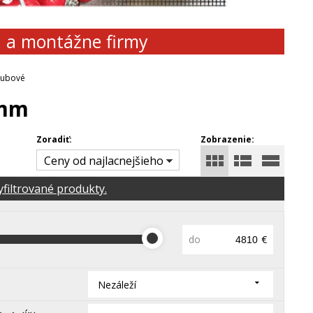
d a montážne firmy
rubové
 mm
Zoradiť:
Zobrazenie:
Ceny od najlacnejšieho
yfiltrované produkty.
do
€
Nezáleží