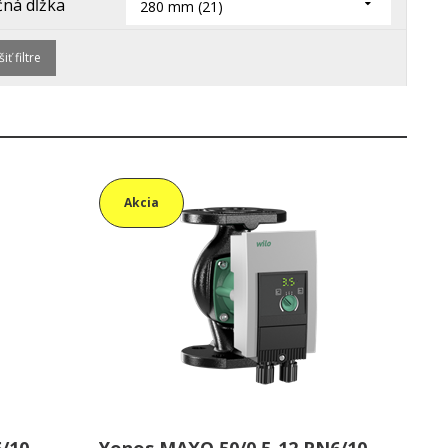
ná dĺžka
280 mm (21)
iť filtre
Akcia
/10
Yonos MAXO 50/0,5-12 PN6/10