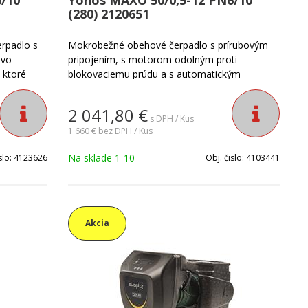
(280) 2120651
rpadlo s
Mokrobežné obehové čerpadlo s prírubovým
ovo
pripojením, s motorom odolným proti
 ktoré
blokovaciemu prúdu a s automatickým
ntnú
prispôsobením výkonu. Vďaka základným
 na
nastaveniam a funkciám s tromi
2 041,80
€
aplikácií,
prevádzkovými režimami sa dá čerpadlo veľmi
s DPH / Kus
jednoducho nastaviť a obsluhovať. Pomocou
1 660 €
bez DPH / Kus
modulu Wilo-Connect sa dá čerpadlo rozšíriť o
Na sklade 1-10
slo:
4123626
Obj. čislo:
4103441
ďalšie inteligentné funkcie. Vhodné pre
teplovodné vykurovacie systémy, klimatizačné
zariadenia, uzavreté chladiace okruhy a
priemyselné cirkulačné zariadenia.
Akcia