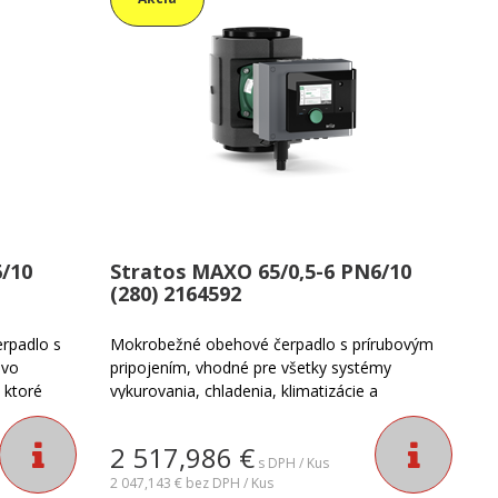
/10
Stratos MAXO 65/0,5-6 PN6/10
(280) 2164592
rpadlo s
Mokrobežné obehové čerpadlo s prírubovým
ovo
pripojením, vhodné pre všetky systémy
 ktoré
vykurovania, chladenia, klimatizácie a
ntnú
priemyselné cirkulačné zariadenia. Inteligentné
 na
čerpadlo s množstvom intuitívnych a
2 517,986
€
aplikácií,
inovatívnych funkcií pre ľahšiu montáž,
s DPH / Kus
prevádzku a údržbu.
2 047,143 €
bez DPH / Kus