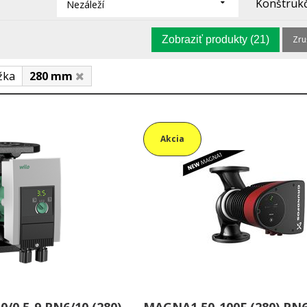
Konštrukč
Nezáleží
Zobraziť produkty
(21)
Zruš
žka
280 mm
Akcia
/0,5-9 PN6/10 (280)
MAGNA1 50-100F (280) PN6