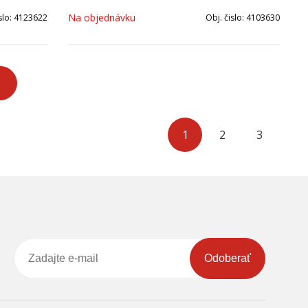
Na objednávku
slo:
4123622
Obj. čislo:
4103630
1
2
3
Odoberať