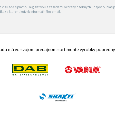
v súlade s platnou legislatívou a zásadami ochrany osobných údajov. Súhlas po
dkaz z ktoréhokoľvek informačného emailu.
hodu má vo svojom predajnom sortimente výrobky popredný