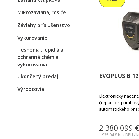
Mikrozávlaha, rosiče
Závlahy príslušenstvo
Vykurovanie
Tesnenia , lepidlá a
ochranná chémia
vykurovania
EVOPLUS B 12
Ukončený predaj
Výrobcovia
Elektronicky riade
čerpadlo s prírubo
automatického pris
skutočným požiadav
pre všetky typy vyk
2 380,099
systémov vo väčšíc
1 935,04 €
bez DPH / K