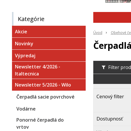
Kategórie
Akcie
Úvod
Obehové če
Čerpadl
Novinky
Výpredaj
Newsletter 4/2026 -
Filter pro
Italtecnica
Newsletter 5/2026 - Wilo
Cenový filter
Čerpadlá sacie povrchové
Vodárne
Dostupnosť
Ponorné čerpadlá do
vrtov