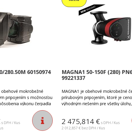
0/280.50M 60150974
MAGNA1 50-150F (280) PN6
99221337
né obehové mokrobežné
MAGNA1 je obehové mokrobežné če
vým pripojením s možnosťou
prírubovým pripojením, ktoré je cen
pôsobenia výkonu čerpadla
výhodným riešením pre všetky úlohy,
kám zariadenia. Vhodné
nevyžadujú vysoko pokročilú intelige
urovacích a klimatizačných
komunikáciu a riadenie. Je navrhnutá
€
2 475,814
€
h objektoch.
cirkuláciu kvapalín v širokom rozsahu 
s DPH / Kus
s DPH / Kus
us
vrátane vykurovacích, chladiacich a
2 012,857 €
bez DPH / Kus