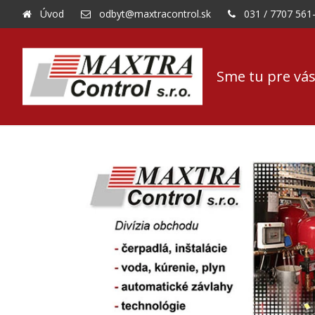
Úvod
odbyt@maxtracontrol.sk
031 / 7707 561
Sme tu pre vás