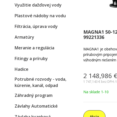
Využitie dažďovej vody
Plastové nádoby na vodu
Filtrácia, úprava vody
MAGNA1 50-120
99221336
Armatúry
Meranie a regulácia
MAGNA1 je obehové
prírubovým pripojen
Fitingy a príruby
výhodným riešením p
nevyžadujú vysoko p
Hadice
komunikáciu a riade
2 148,986
cirkuláciu kvapalín 
Potrubné rozvody - voda,
vrátane vykurovacích
1 747,143 €
bez DPH / 
kúrenie, kanál, odpad
teplovodných sústav
Na sklade 1-10
Záhradný program
Závlahy Automatické
Závlaha kvapková
Akcia