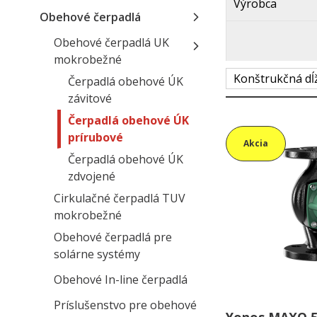
Výrobca
Obehové čerpadlá
Obehové čerpadlá UK
mokrobežné
Konštrukčná dĺ
Čerpadlá obehové ÚK
závitové
Čerpadlá obehové ÚK
prírubové
Akcia
Čerpadlá obehové ÚK
zdvojené
Cirkulačné čerpadlá TUV
mokrobežné
Obehové čerpadlá pre
solárne systémy
Obehové In-line čerpadlá
Príslušenstvo pre obehové
Yonos MAXO 50