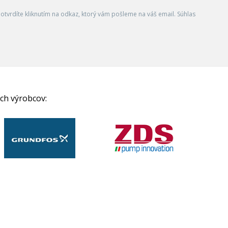
tvrdíte kliknutím na odkaz, ktorý vám pošleme na váš email. Súhlas
ch výrobcov: