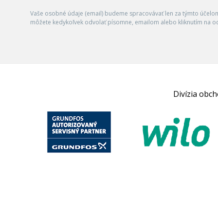
Vaše osobné údaje (email) budeme spracovávať len za týmto účelom 
môžete kedykoľvek odvolať písomne, emailom alebo kliknutím na o
Divízia obc