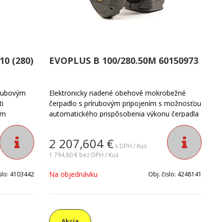
0 (280)
EVOPLUS B 100/280.50M 60150973
írubovým
Elektronicky riadené obehové mokrobežné
i
čerpadlo s prírubovým pripojením s možnosťou
ým
automatického prispôsobenia výkonu čerpadla
dným
skutočným požiadavkám zariadenia. Vhodné
pre všetky typy vykurovacích a klimatizačných
2 207,604
€
dlo veľmi
systémov vo väčších objektoch.
s DPH / Kus
 Pomocou
1 794,80 €
bez DPH / Kus
rozšíriť o
Na objednávku
slo:
4103442
Obj. čislo:
4248141
re
matizačné
y a
Akcia