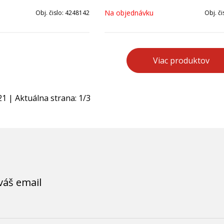
teplovodných sústav.
Na objednávku
Obj. čislo:
4248142
Obj. či
Viac produktov
21
| Aktuálna strana:
1
/
3
váš email