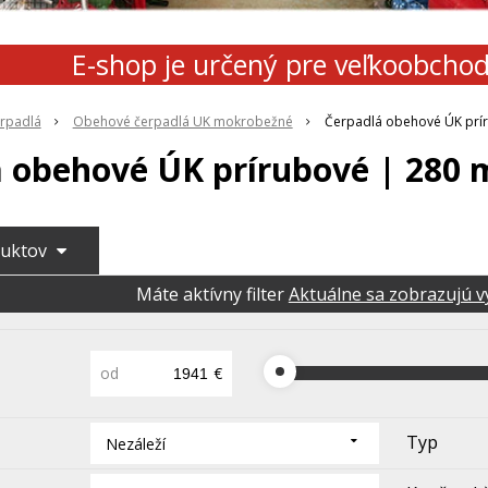
E-shop je určený pre veľkoobcho
rpadlá
Obehové čerpadlá UK mokrobežné
Čerpadlá obehové ÚK prí
á obehové ÚK prírubové | 280
duktov
Máte aktívny filter
Aktuálne sa zobrazujú v
od
€
Typ
Nezáleží