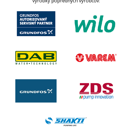
výrobky popredných výrobcov: