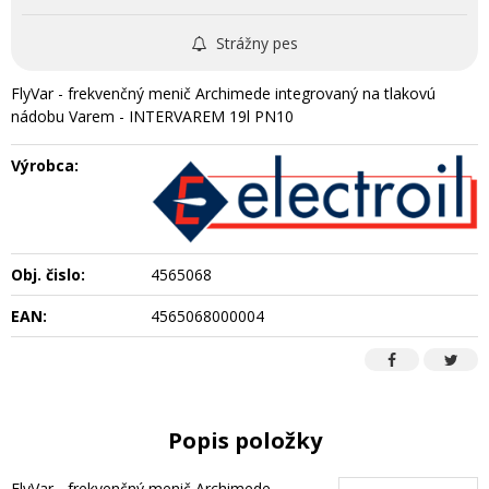
Strážny pes
FlyVar - frekvenčný menič Archimede integrovaný na tlakovú
nádobu Varem - INTERVAREM 19l PN10
Výrobca:
Obj. čislo:
4565068
EAN:
4565068000004
Popis položky
FlyVar - frekvenčný menič Archimede