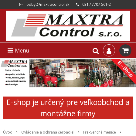
odbyt@maxtracontrol.sk
031 / 7707 561-2
Menu
E-shop je určený pre veľkoobchod a
montážne firmy
Úvod
Ovládanie a ochrana čerpadiel
Frekvenčné meniče