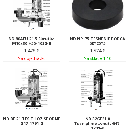
ND 80AFU 21.5 Skrutka
ND NP-75 TESNENIE BODCA
M10x30 H55-1030-0
50*25*5
1,476
€
1,574
€
Na objednávku
Na sklade 1-10
ND BF 21 TES.T.LOZ.SPODNE
ND 32GF21.0
G47-1791-0
Tesn.pl.mot.vnut. G47-
1791-0