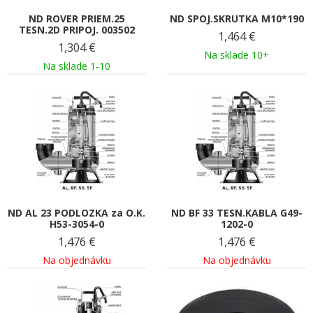
ND ROVER PRIEM.25
ND SPOJ.SKRUTKA M10*190
TESN.2D PRIPOJ. 003502
1,464
€
1,304
€
Na sklade 10+
Na sklade 1-10
ND AL 23 PODLOZKA za O.K.
ND BF 33 TESN.KABLA G49-
H53-3054-0
1202-0
1,476
€
1,476
€
Na objednávku
Na objednávku