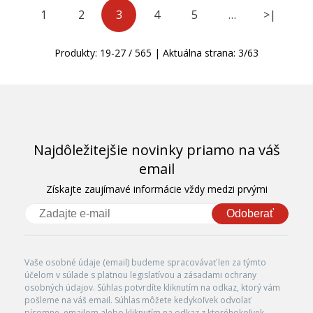
1
2
3
4
5
…
>|
Produkty:
19
-
27
/
565
| Aktuálna strana:
3
/
63
Najdôležitejšie novinky priamo na váš
email
Získajte zaujímavé informácie vždy medzi prvými
Odoberať
Vaše osobné údaje (email) budeme spracovávať len za týmto
účelom v súlade s platnou legislatívou a zásadami ochrany
osobných údajov. Súhlas potvrdíte kliknutím na odkaz, ktorý vám
pošleme na váš email. Súhlas môžete kedykoľvek odvolať
písomne, emailom alebo kliknutím na odkaz z ktoréhokoľvek