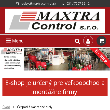
odbyt@maxtracontrol.sk
031 / 7707 561-2
Menu
E-shop je určený pre veľkoobchod a
montážne firmy
Úvod
Čerpadlá Náhradné diely