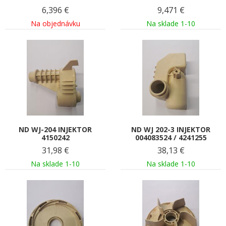
6,396
€
9,471
€
Na objednávku
Na sklade 1-10
ND WJ-204 INJEKTOR
ND WJ 202-3 INJEKTOR
4150242
004083524 / 4241255
31,98
€
38,13
€
Na sklade 1-10
Na sklade 1-10