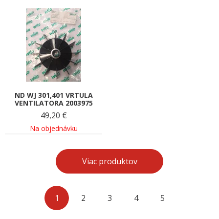
ND WJ 301,401 VRTULA
VENTILATORA 2003975
49,20
€
Na objednávku
Viac produktov
1
2
3
4
5