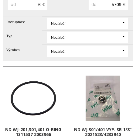
od
€
do
€
Dostupnosť
Nezáleží
Typ
Nezáleží
Výrobca
Nezáleží
ND WJ-201,301,401 O-RING
ND WJ 301/401 VYP. SR 1/8"
1311537 2003966
2021523/4233940