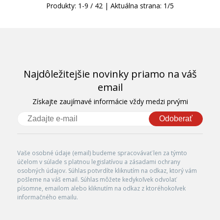
Produkty:
1
-
9
/
42
| Aktuálna strana:
1
/
5
Najdôležitejšie novinky priamo na váš
email
Získajte zaujímavé informácie vždy medzi prvými
Odoberať
Vaše osobné údaje (email) budeme spracovávať len za týmto
účelom v súlade s platnou legislatívou a zásadami ochrany
osobných údajov. Súhlas potvrdíte kliknutím na odkaz, ktorý vám
pošleme na váš email. Súhlas môžete kedykoľvek odvolať
písomne, emailom alebo kliknutím na odkaz z ktoréhokoľvek
informačného emailu.