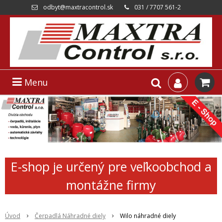
odbyt@maxtracontrol.sk
031 / 7707 561-2
Menu
E-shop je určený pre veľkoobchod a
montážne firmy
Úvod
Čerpadlá Náhradné diely
Wilo náhradné diely