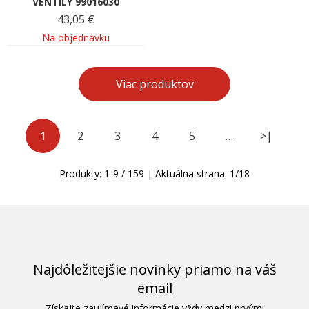
VENTILY 99016030
43,05
€
Na objednávku
Viac produktov
1
2
3
4
5
…
>|
Produkty:
1
-
9
/
159
| Aktuálna strana:
1
/
18
Najdôležitejšie novinky priamo na váš
email
Získajte zaujímavé informácie vždy medzi prvými