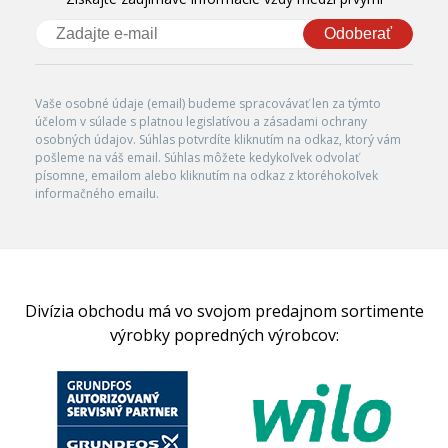
Odoberať
Vaše osobné údaje (email) budeme spracovávať len za týmto
účelom v súlade s platnou legislatívou a zásadami ochrany
osobných údajov. Súhlas potvrdíte kliknutím na odkaz, ktorý vám
pošleme na váš email. Súhlas môžete kedykoľvek odvolať
písomne, emailom alebo kliknutím na odkaz z ktoréhokoľvek
informačného emailu.
Divízia obchodu má vo svojom predajnom sortimente
výrobky popredných výrobcov: