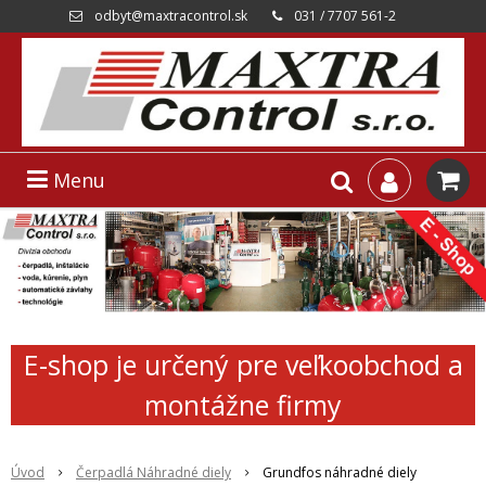
odbyt@maxtracontrol.sk
031 / 7707 561-2
Menu
E-shop je určený pre veľkoobchod a
montážne firmy
Úvod
Čerpadlá Náhradné diely
Grundfos náhradné diely