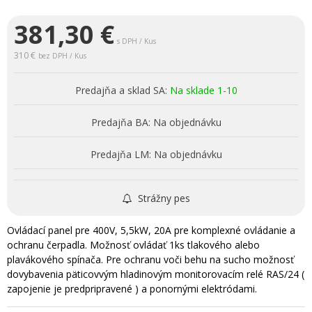
381,30
€
s DPH / Kus
310 €
bez DPH / Kus
Predajňa a sklad SA:
Na sklade 1-10
Predajňa BA:
Na objednávku
Predajňa LM:
Na objednávku
Strážny pes
Ovládací panel pre 400V, 5,5kW, 20A pre komplexné ovládanie a
ochranu čerpadla. Možnosť ovládať 1ks tlakového alebo
plavákového spínača. Pre ochranu voči behu na sucho možnosť
dovybavenia päticovvým hladinovým monitorovacím relé RAS/24 (
zapojenie je predpripravené ) a ponornými elektródami.