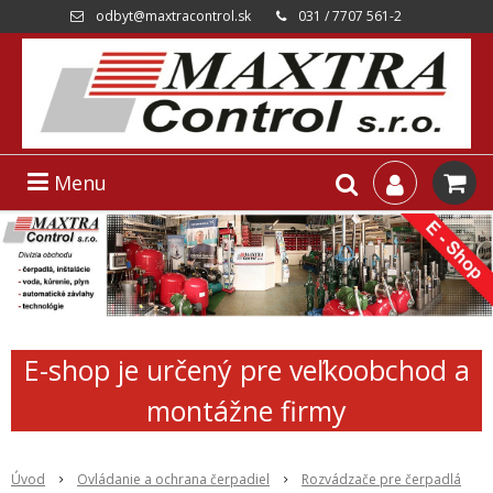
odbyt@maxtracontrol.sk
031 / 7707 561-2
Menu
E-shop je určený pre veľkoobchod a
montážne firmy
Úvod
Ovládanie a ochrana čerpadiel
Rozvádzače pre čerpadlá