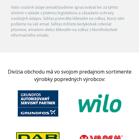
Vaše osobné údaje (email) budeme spracovávať len za týmto
účelom v súlade s platnou legislatívou a zásadami ochrany
osobných údajov. Súhlas potvrdíte kliknutím na odkaz, ktorý vám
pošleme na váš email. Súhlas môžete kedykoľvek odvolať
písomne, emailom alebo kliknutím na odkaz z ktoréhokoľvek
informačného emailu.
Divízia obchodu má vo svojom predajnom sortimente
výrobky popredných výrobcov: