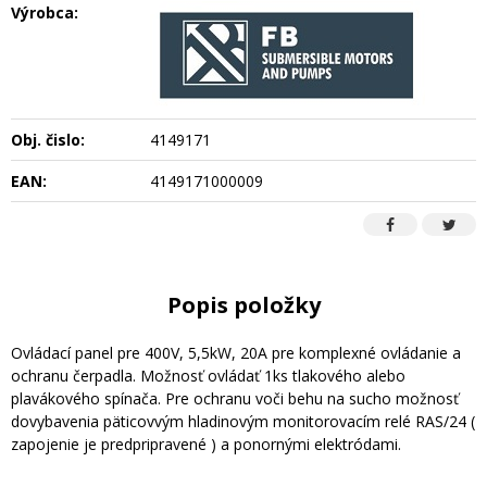
Výrobca:
Obj. čislo:
4149171
EAN:
4149171000009
Popis položky
Ovládací panel pre 400V, 5,5kW, 20A pre komplexné ovládanie a
ochranu čerpadla. Možnosť ovládať 1ks tlakového alebo
plavákového spínača. Pre ochranu voči behu na sucho možnosť
dovybavenia päticovvým hladinovým monitorovacím relé RAS/24 (
zapojenie je predpripravené ) a ponornými elektródami.