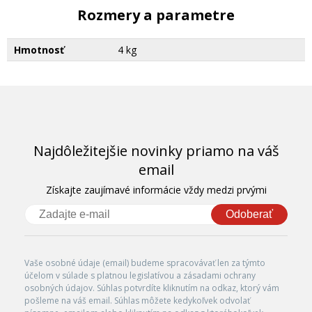
Rozmery a parametre
Hmotnosť
4 kg
Najdôležitejšie novinky priamo na váš
email
Získajte zaujímavé informácie vždy medzi prvými
Odoberať
Vaše osobné údaje (email) budeme spracovávať len za týmto
účelom v súlade s platnou legislatívou a zásadami ochrany
osobných údajov. Súhlas potvrdíte kliknutím na odkaz, ktorý vám
pošleme na váš email. Súhlas môžete kedykoľvek odvolať