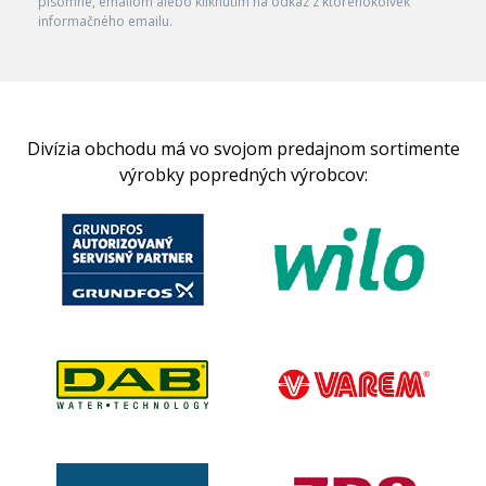
písomne, emailom alebo kliknutím na odkaz z ktoréhokoľvek
informačného emailu.
Divízia obchodu má vo svojom predajnom sortimente
výrobky popredných výrobcov: