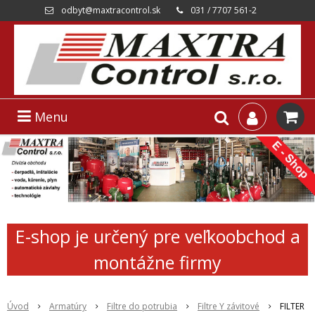
odbyt@maxtracontrol.sk
031 / 7707 561-2
Menu
E-shop je určený pre veľkoobchod a
montážne firmy
Úvod
Armatúry
Filtre do potrubia
Filtre Y závitové
FILTER