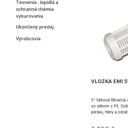
Tesnenia , lepidlá a
ochranná chémia
vykurovania
Ukončený predaj
Výrobcovia
VLOZKA EMI 5"
5" Sitková filtračná
so sitkom z PE. Dob
piesku, hliny a osta
Jemnosť filtrácie vo