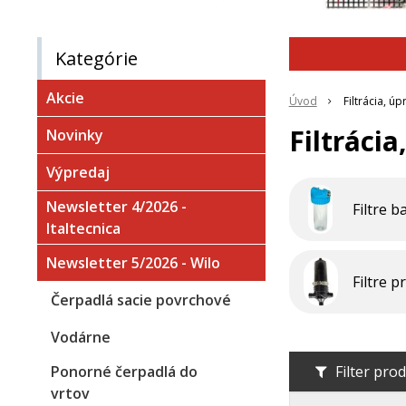
Kategórie
Akcie
Úvod
Filtrácia, ú
Filtráci
Novinky
Výpredaj
Newsletter 4/2026 -
Filtre 
Italtecnica
Newsletter 5/2026 - Wilo
Filtre p
Čerpadlá sacie povrchové
Vodárne
Ponorné čerpadlá do
Filter pro
vrtov