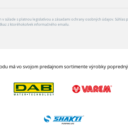
v súlade s platnou legislatívou a zásadami ochrany osobných údajov. Súhlas po
dkaz z ktoréhokoľvek informačného emailu.
hodu má vo svojom predajnom sortimente výrobky popredný