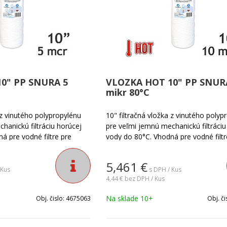
0" PP SNURA 5
VLOZKA HOT 10" PP SNUR
mikr 80°C
 z vinutého polypropylénu
10" filtračná vložka z vinutého polyp
hanickú filtráciu horúcej
pre veľmi jemnú mechanickú filtráciu
á pre vodné filtre pre
vody do 80°C. Vhodná pre vodné filtr
sel. Slúži na odstránenie
domácnosti a priemysel. Slúži na ods
 a všetkých ostatných
piesku, hliny, hrdze a všetkých ostat
5,461
€
 z vody. Jemnosť filtrácie
mechanických zložiek z vody. Jemnosť 
 Kus
s DPH / Kus
vody: 10 mikrónov.
4,44 €
bez DPH / Kus
Na sklade 10+
Obj. čislo:
4675063
Obj. či