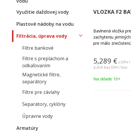
vodu
VLOZKA F2 BA
Využitie dažďovej vody
Plastové nádoby na vodu
Bavlnená vložka pre
Filtrácia, úprava vody
zachyteniu jemných
pre málo znečisten
Filtre bankové
stupeň filtrácie za 
vložkou. Po zanesen
Filtre s preplachom a
5,289
€
s DPH /
odkaľovaním
4,30 €
bez DPH / Kus
Magnetické filtre,
Na sklade 10+
separátory
Filtre pre závlahy
Separátory, cyklóny
Úpravne vody
Armatúry