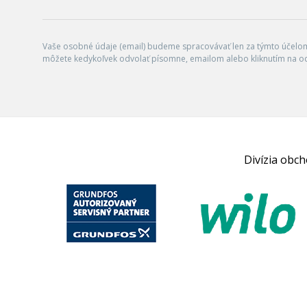
Vaše osobné údaje (email) budeme spracovávať len za týmto účelom 
môžete kedykoľvek odvolať písomne, emailom alebo kliknutím na o
Divízia obc