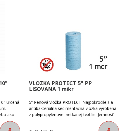
10"
VLOZKA PROTECT 5" PP
LISOVANA 1 mikr
10" určená
5” Penová vložka PROTECT Najpokročilejšia
0µm.
antibakteriálna sedimentačná vložka vyrobená
ebo ako
z polypropylénovej netkanej textílie. Jemnosť
ymývateľnou
filtrácie vody: 1 mikrón.
eniť.