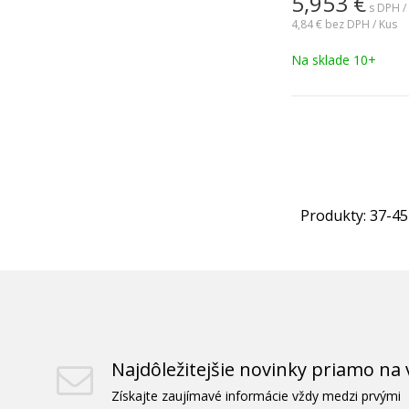
5,953
€
s DPH /
4,84 €
bez DPH / Kus
Na sklade 10+
Produkty:
37
-
45
Najdôležitejšie novinky priamo na 
Získajte zaujímavé informácie vždy medzi prvými