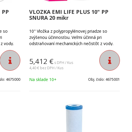
 PP
VLOZKA EMI LIFE PLUS 10" PP
SNURA 20 mikr
e so
10" Vložka z polypropylénovej priadze so
ri
zvýšenou účinnosťou. Veľmi účinná pri
z vody.
odstraňovaní mechanických nečistôt z vody.
Jemnosť filtrácie vody: 20 mikrónov.
5,412
€
s DPH / Kus
4,40 €
bez DPH / Kus
Na sklade 10+
slo:
4675000
Obj. čislo:
4675001