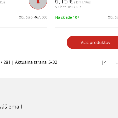
6,15
€
 Kus
s DPH / Kus
5 €
bez DPH / Kus
Na sklade 10+
Obj. čislo:
4675060
Obj. či
Viac produktov
/
281
| Aktuálna strana:
5
/
32
|<
váš email