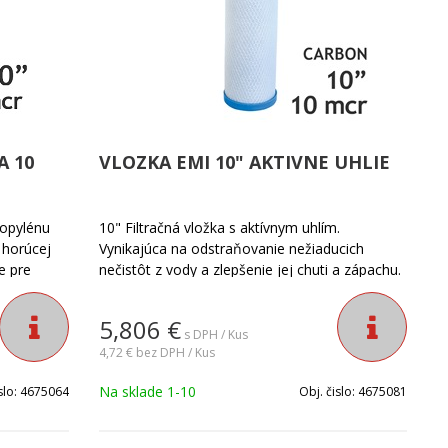
A 10
VLOZKA EMI 10" AKTIVNE UHLIE
ropylénu
10" Filtračná vložka s aktívnym uhlím.
 horúcej
Vynikajúca na odstraňovanie nežiaducich
e pre
nečistôt z vody a zlepšenie jej chuti a zápachu.
tránenie
Uhlíkové bloky sú vyrobené z vysoko kvalitného
ných
aktivovaného spekaného uhlíka. Jemnosť
5,806
€
filtrácie
filtrácie vody: 10 mikrónov.
s DPH / Kus
4,72 €
bez DPH / Kus
Na sklade 1-10
slo:
4675064
Obj. čislo:
4675081