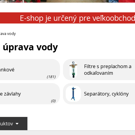
E-shop je určený pre veľkoobcho
prava vody
a, úprava vody
Filtre s preplachom a
bankové
odkaľovaním
(181)
re závlahy
Separátory, cyklóny
(0)
duktov