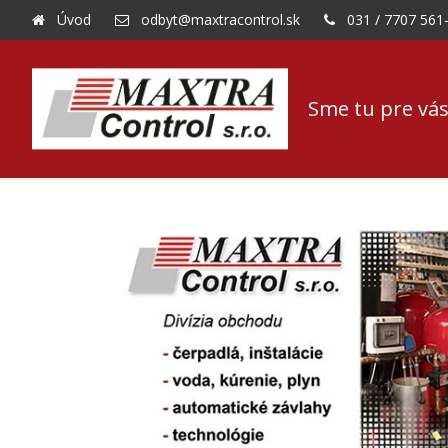
Úvod
odbyt@maxtracontrol.sk
031 / 7707 561
Sme tu pre vás