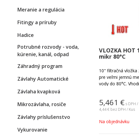
Meranie a regulácia
Fitingy a príruby
Hadice
Potrubné rozvody - voda,
VLOZKA HOT 1
kúrenie, kanál, odpad
mikr 80°C
Záhradný program
10" filtračná vložka
pre veľmi jemnú mec
Závlahy Automatické
vody do 80°C. Vhodn
domácnosti a priemy
Závlaha kvapková
piesku, hliny, hrdze
5,461
€
mechanických zložiek
Mikrozávlaha, rosiče
s DPH /
vody: 5 mikrónov.
4,44 €
bez DPH / Kus
Závlahy príslušenstvo
Na objednávku
Vykurovanie