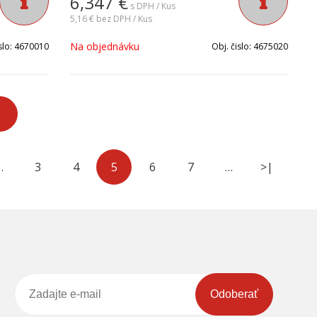
6,347
€
s DPH / Kus
5,16 €
bez DPH / Kus
Na objednávku
slo:
4670010
Obj. čislo:
4675020
…
3
4
5
6
7
…
>|
Odoberať