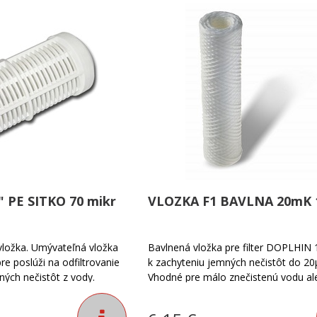
 PE SITKO 70 mikr
VLOZKA F1 BAVLNA 20mK 
 vložka. Umývateľná vložka
Bavlnená vložka pre filter DOPLHIN 
re poslúži na odfiltrovanie
k zachyteniu jemných nečistôt do 2
tných nečistôt z vody.
Vhodné pre málo znečistenú vodu al
dy: 70 mikrónov.
druhý stupeň filtrácie za filtrom s v
vložkou. Po zanesení nuté vložku vym