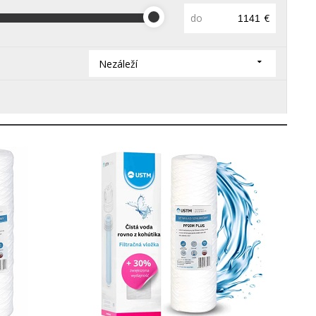
do
€
Nezáleží