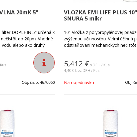
VLNA 20mK 5"
VLOZKA EMI LIFE PLUS 10"
SNURA 5 mikr
 filter DOPLHIN 5" určená k
10" Vložka z polypropylénovej priadz
 nečistôt do 20µm. Vhodné
zvýšenou účinnosťou. Veľmi účinná p
ú vodu alebo ako druhý
odstraňovaní mechanických nečistôt 
filtrom s vymývateľnou
Jemnosť filtrácie vody: 5 mikrónov.
í nuté vložku vymeniť.
5,412
€
 Kus
s DPH / Kus
4,40 €
bez DPH / Kus
Na objednávku
Obj. čislo:
4670060
Obj. či