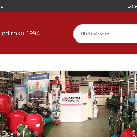
-2
E-sh
 od roku 1994