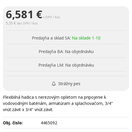
6,581
€
s DPH / Kus
5,35 €
bez DPH / Kus
Predajňa a sklad SA:
Na sklade 1-10
Predajňa BA:
Na objednávku
Predajňa LM:
Na objednávku
Strážny pes
Flexibilná hadica s nerezovým opletom na pripojenie k
vodovodným batériám, armatúram a splachovačom, 3/4"
vnút.závit x 3/4" vnút.závit.
Obj. čislo:
4465092