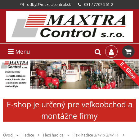
odbyt@maxtracontrol.sk
031 / 7707 561-2
Menu
E-shop je určený pre veľkoobchod a
montážne firmy
Úvod
Hadice
Flexi hadice
Flexi hadice 3/4\" x 3/4\" FF