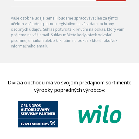
Vaše osobné údaje (email) budeme spracovávať len za týmto
účelom v súlade s platnou legislatívou a zásadami ochrany
osobných údajov. Súhlas potvrdíte kliknutím na odkaz, ktorý vám
pošleme na váš email. Súhlas môžete kedykoľvek odvolať
písomne, emailom alebo kliknutím na odkaz z ktoréhokoľvek
informačného emailu.
Divízia obchodu má vo svojom predajnom sortimente
výrobky popredných výrobcov: