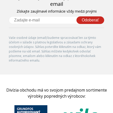
email
Získajte zaujímavé informácie vždy medzi prvými
Odoberať
Vaše osobné údaje (email) budeme spracovávať len za týmto
účelom v súlade s platnou legislatívou a zásadami ochrany
osobných údajov. Súhlas potvrdíte kliknutím na odkaz, ktorý vám
pošleme na váš email. Súhlas môžete kedykoľvek odvolať
písomne, emailom alebo kliknutím na odkaz z ktoréhokoľvek
informačného emailu.
Divízia obchodu má vo svojom predajnom sortimente
výrobky popredných výrobcov: