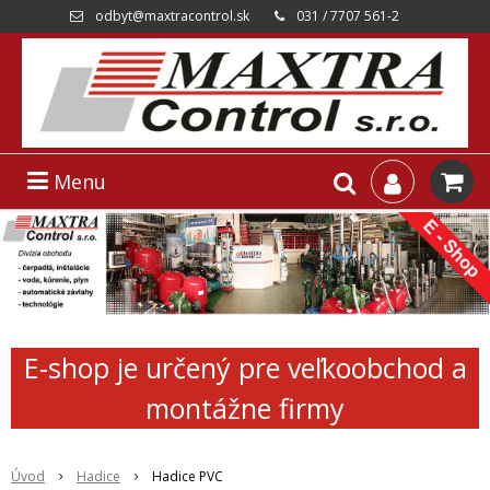
odbyt@maxtracontrol.sk
031 / 7707 561-2
Menu
E-shop je určený pre veľkoobchod a
montážne firmy
Úvod
Hadice
Hadice PVC