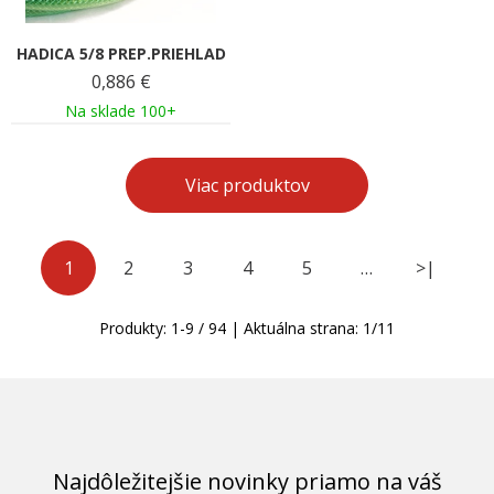
HADICA 5/8 PREP.PRIEHLAD
0,886
€
Na sklade 100+
Viac produktov
1
2
3
4
5
…
>|
Produkty:
1
-
9
/
94
| Aktuálna strana:
1
/
11
Najdôležitejšie novinky priamo na váš