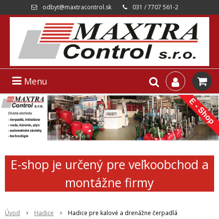
odbyt@maxtracontrol.sk
031 / 7707 561-2
Menu
E-shop je určený pre veľkoobchod a
montážne firmy
Úvod
Hadice
Hadice pre kalové a drenážne čerpadlá