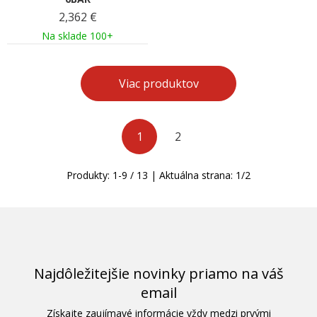
2,362
€
Na sklade 100+
Viac produktov
1
2
Produkty:
1
-
9
/
13
| Aktuálna strana:
1
/
2
Najdôležitejšie novinky priamo na váš
email
Získajte zaujímavé informácie vždy medzi prvými