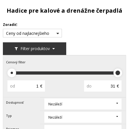
Hadice pre kalové a drenážne čerpadlá
Zoradiť:
Ceny od najlacnejšieho
Filter produktov
Cenový filter
od
€
do
€
Dostupnosť
Nezáleží
Typ
Nezáleží
Priemer