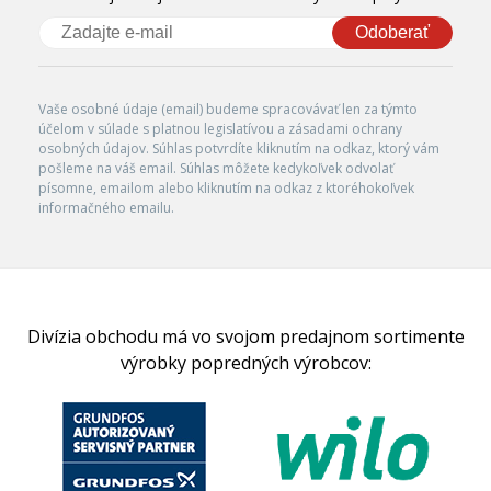
Odoberať
Vaše osobné údaje (email) budeme spracovávať len za týmto
účelom v súlade s platnou legislatívou a zásadami ochrany
osobných údajov. Súhlas potvrdíte kliknutím na odkaz, ktorý vám
pošleme na váš email. Súhlas môžete kedykoľvek odvolať
písomne, emailom alebo kliknutím na odkaz z ktoréhokoľvek
informačného emailu.
Divízia obchodu má vo svojom predajnom sortimente
výrobky popredných výrobcov: