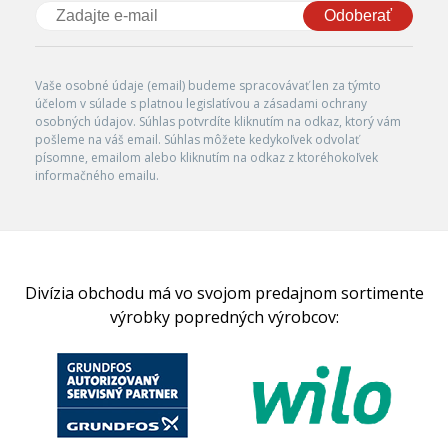
Odoberať
Vaše osobné údaje (email) budeme spracovávať len za týmto
účelom v súlade s platnou legislatívou a zásadami ochrany
osobných údajov. Súhlas potvrdíte kliknutím na odkaz, ktorý vám
pošleme na váš email. Súhlas môžete kedykoľvek odvolať
písomne, emailom alebo kliknutím na odkaz z ktoréhokoľvek
informačného emailu.
Divízia obchodu má vo svojom predajnom sortimente
výrobky popredných výrobcov: