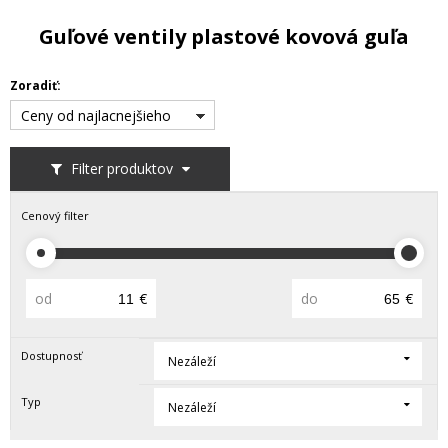
Guľové ventily plastové kovová guľa
Zoradiť:
Ceny od najlacnejšieho
Filter produktov
Cenový filter
od
€
do
€
Dostupnosť
Nezáleží
Typ
Nezáleží