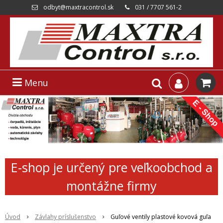
odbyt@maxtracontrol.sk
031 / 7707 561-2
Menu
E-shop je určený pre veľkoobchod a
montážne firmy
Úvod
Závlahy príslušenstvo
Guľové ventily plastové kovová guľa