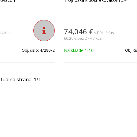
kovačom 1"
Trojnožka k postrekovačom 5/4"
74,046
€
 / Kus
s DPH / Kus
s
60,20 €
bez DPH / Kus
Na sklade 1-10
Obj. čislo:
4728072
Obj. či
tuálna strana:
1
/
1