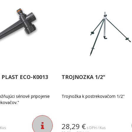
 PLAST ECO-K0013
TROJNOZKA 1/2"
ňujúci sériové pripojenie
Trojnožka k postrekovačom 1/2"
ekovačov."
28,29
€
 Kus
s DPH / Kus