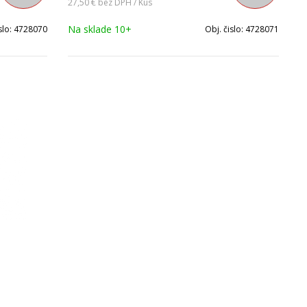
27,50 €
bez DPH / Kus
Na sklade 10+
slo:
4728070
Obj. čislo:
4728071