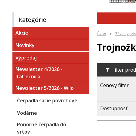
Kategórie
Akcie
Úvod
Závlahy prí
Trojnožk
Novinky
Výpredaj
Newsletter 4/2026 -
Filter pro
Italtecnica
Cenový filter
Newsletter 5/2026 - Wilo
Čerpadlá sacie povrchové
Dostupnosť
Vodárne
Ponorné čerpadlá do
vrtov