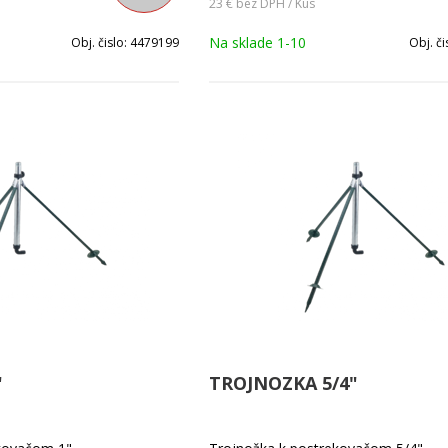
23 €
bez DPH / Kus
Na sklade 1-10
Obj. čislo:
4479199
Obj. či
"
TROJNOZKA 5/4"