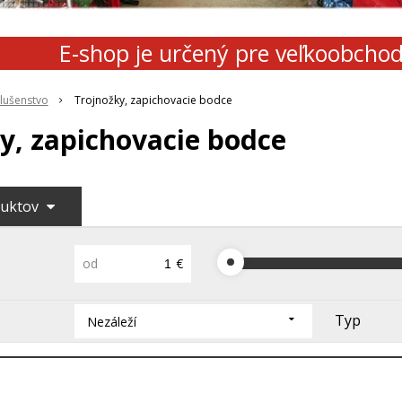
E-shop je určený pre veľkoobcho
slušenstvo
Trojnožky, zapichovacie bodce
y, zapichovacie bodce
duktov
od
€
Typ
Nezáleží