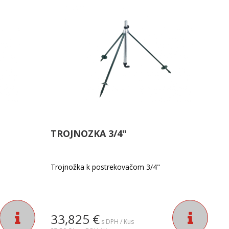
TROJNOZKA 3/4"
Trojnožka k postrekovačom 3/4"
33,825
€
s DPH / Kus