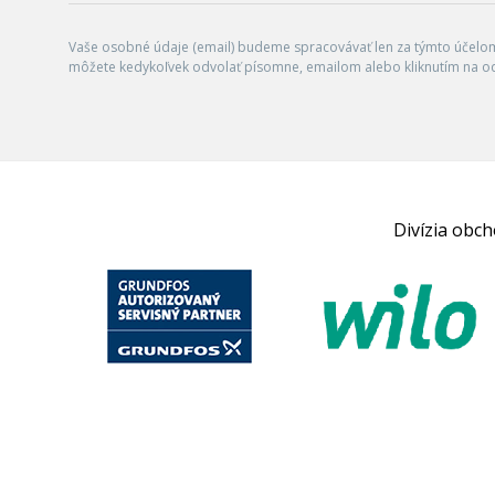
Vaše osobné údaje (email) budeme spracovávať len za týmto účelom 
môžete kedykoľvek odvolať písomne, emailom alebo kliknutím na o
Divízia obc