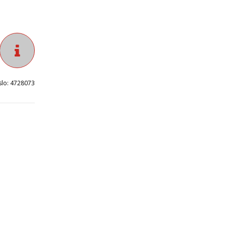
slo:
4728073