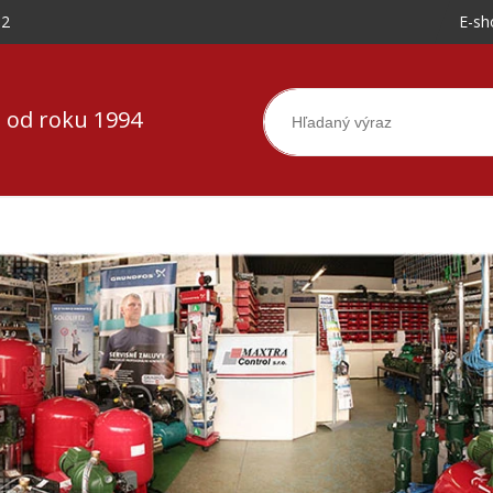
-2
E-sh
 od roku 1994