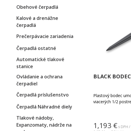
Obehové čerpadlá
Kalové a drenážne
čerpadlá
Prečerpávacie zariadenia
Čerpadlá ostatné
Automatické tlakové
stanice
BLACK BODEC
Ovládanie a ochrana
čerpadiel
Čerpadlá príslušenstvo
Plastový bodec umož
viacerých 1/2 postr
Čerpadlá Náhradné diely
Tlakové nádoby,
1,193
€
Expanzomaty, nádrže na
s DPH /