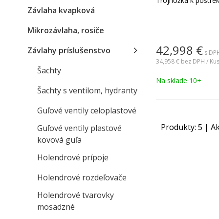
Trojnožka k postre
Závlaha kvapková
Mikrozávlaha, rosiče
42,998
€
Závlahy príslušenstvo
s DPH
34,958 €
bez DPH / Ku
Šachty
Na sklade 10+
Šachty s ventilom, hydranty
Guľové ventily celoplastové
Produkty:
5
| Ak
Guľové ventily plastové
kovová guľa
Holendrové prípoje
Holendrové rozdeľovače
Holendrové tvarovky
mosadzné