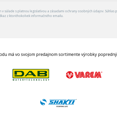
v súlade s platnou legislatívou a zásadami ochrany osobných údajov. Súhlas po
dkaz z ktoréhokoľvek informačného emailu.
hodu má vo svojom predajnom sortimente výrobky popredný