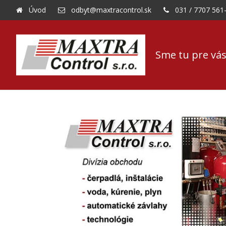
Úvod
odbyt@maxtracontrol.sk
031 / 7707 561
Sme tu pre vás