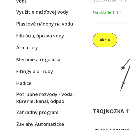
vodu
0,97 €
bez DPH / Kus
Využitie dažďovej vody
Na sklade 1-10
Plastové nádoby na vodu
Filtrácia, úprava vody
Akcia
Armatúry
Meranie a regulácia
Fitingy a príruby
Hadice
Potrubné rozvody - voda,
kúrenie, kanál, odpad
TROJNOZKA 1
Záhradný program
Závlahy Automatické