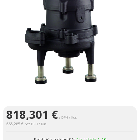
818,301
€
s DPH / Kus
665,285 €
bez DPH / Kus
Predajňa a sklad SA:
Na sklade 1-10