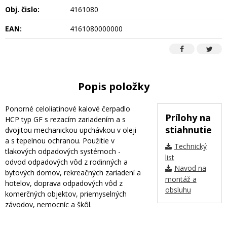
Obj. čislo:
4161080
EAN:
4161080000000
Popis položky
Ponorné celoliatinové kalové čerpadlo
Prílohy na
HCP typ GF s rezacím zariadením a s
stiahnutie
dvojitou mechanickou upchávkou v oleji
a s tepelnou ochranou. Použitie v
Technický
tlakových odpadových systémoch -
list
odvod odpadových vôd z rodinných a
Navod na
bytových domov, rekreačných zariadení a
montáž a
hotelov, doprava odpadových vôd z
obsluhu
komerčných objektov, priemyselných
závodov, nemocníc a škôl.