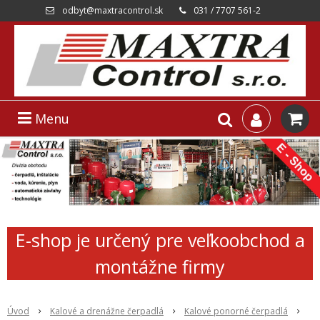
odbyt@maxtracontrol.sk
031 / 7707 561-2
Menu
E-shop je určený pre veľkoobchod a
montážne firmy
Úvod
Kalové a drenážne čerpadlá
Kalové ponorné čerpadlá