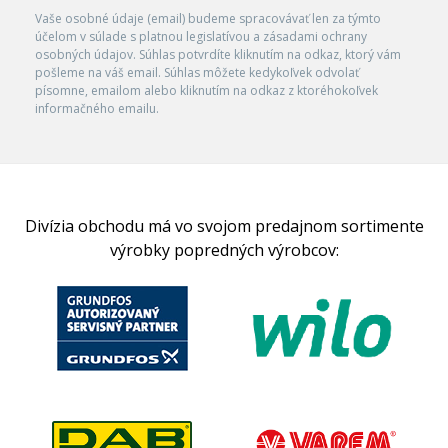
Vaše osobné údaje (email) budeme spracovávať len za týmto
účelom v súlade s platnou legislatívou a zásadami ochrany
osobných údajov. Súhlas potvrdíte kliknutím na odkaz, ktorý vám
pošleme na váš email. Súhlas môžete kedykoľvek odvolať
písomne, emailom alebo kliknutím na odkaz z ktoréhokoľvek
informačného emailu.
Divízia obchodu má vo svojom predajnom sortimente
výrobky popredných výrobcov: