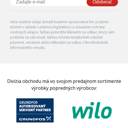
Odoberať
Vaše osobné údaje (email) budeme spracovávať len za týmto
účelom v súlade s platnou legislatívou a zásadami ochrany
osobných údajov. Súhlas potvrdíte kliknutím na odkaz, ktorý vám
pošleme na váš email. Súhlas môžete kedykoľvek odvolať
písomne, emailom alebo kliknutím na odkaz z ktoréhokoľvek
informačného emailu.
Divízia obchodu má vo svojom predajnom sortimente
výrobky popredných výrobcov: