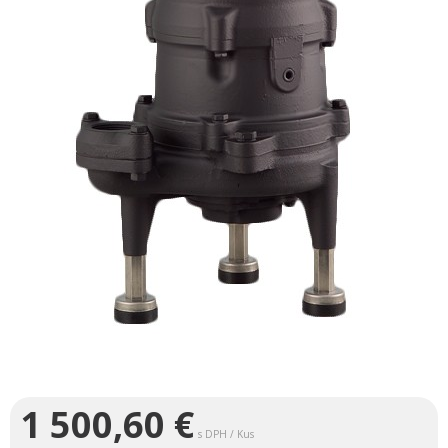
1 500,60
€
s DPH / Kus