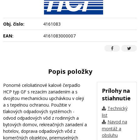
Obj. čislo:
4161083
EAN:
4161083000007
Popis položky
Ponorné celoliatinové kalové čerpadlo
Prílohy na
HCP typ GF s rezacím zariadením a s
stiahnutie
dvojitou mechanickou upchávkou v oleji
a s tepelnou ochranou. Použitie v
Technický
tlakových odpadových systémoch -
list
odvod odpadových vôd z rodinných a
Navod na
bytových domov, rekreačných zariadení a
montáž a
hotelov, doprava odpadových vôd z
obsluhu
komerčných objektov, priemyselných