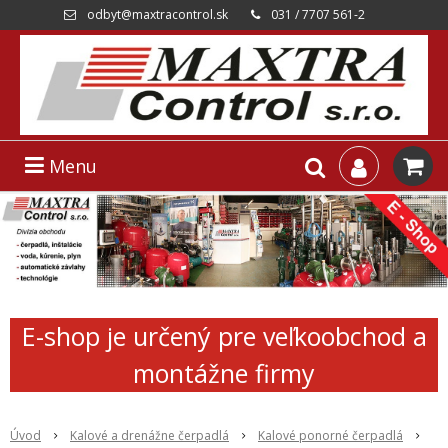
odbyt@maxtracontrol.sk
031 / 7707 561-2
Menu
E-shop je určený pre veľkoobchod a
montážne firmy
Úvod
Kalové a drenážne čerpadlá
Kalové ponorné čerpadlá