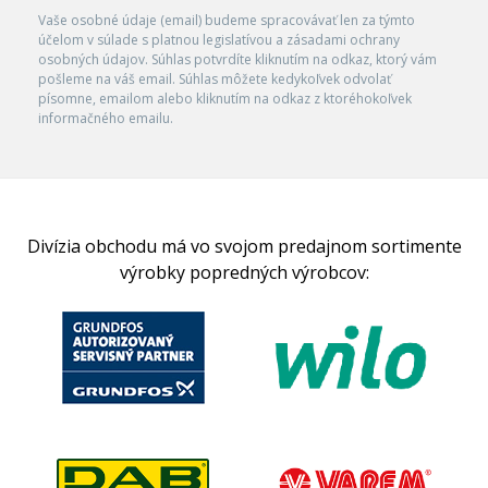
Vaše osobné údaje (email) budeme spracovávať len za týmto
účelom v súlade s platnou legislatívou a zásadami ochrany
osobných údajov. Súhlas potvrdíte kliknutím na odkaz, ktorý vám
pošleme na váš email. Súhlas môžete kedykoľvek odvolať
písomne, emailom alebo kliknutím na odkaz z ktoréhokoľvek
informačného emailu.
Divízia obchodu má vo svojom predajnom sortimente
výrobky popredných výrobcov: