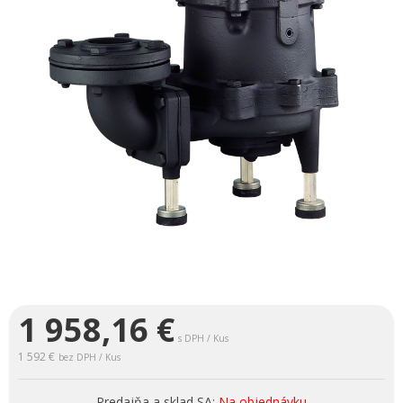
1 958,16
€
s DPH / Kus
1 592 €
bez DPH / Kus
Predajňa a sklad SA:
Na objednávku