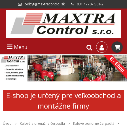
odbyt@maxtracontrol.sk
031 / 7707 561-2
Menu
E-shop je určený pre veľkoobchod a
montážne firmy
Úvod
Kalové a drenážne čerpadlá
Kalové ponorné čerpadlá