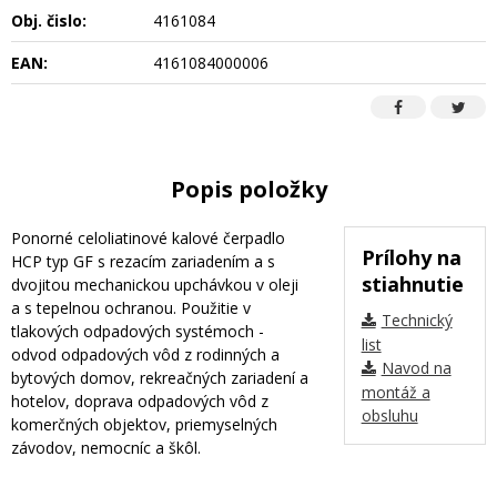
Obj. čislo:
4161084
EAN:
4161084000006
Popis položky
Ponorné celoliatinové kalové čerpadlo
Prílohy na
HCP typ GF s rezacím zariadením a s
stiahnutie
dvojitou mechanickou upchávkou v oleji
a s tepelnou ochranou. Použitie v
Technický
tlakových odpadových systémoch -
list
odvod odpadových vôd z rodinných a
Navod na
bytových domov, rekreačných zariadení a
montáž a
hotelov, doprava odpadových vôd z
obsluhu
komerčných objektov, priemyselných
závodov, nemocníc a škôl.