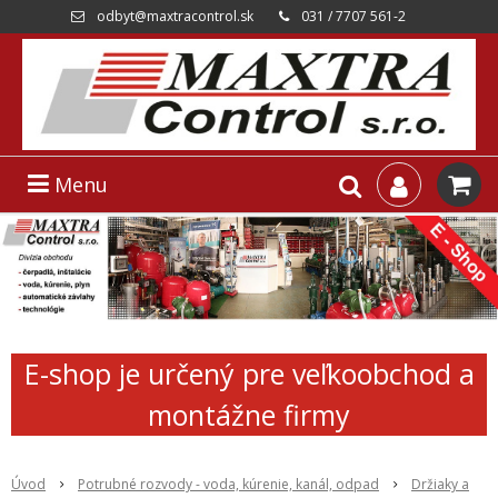
odbyt@maxtracontrol.sk
031 / 7707 561-2
Menu
E-shop je určený pre veľkoobchod a
montážne firmy
Úvod
Potrubné rozvody - voda, kúrenie, kanál, odpad
Držiaky a