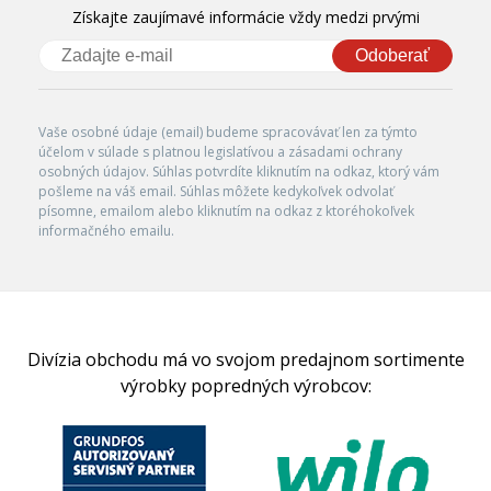
Získajte zaujímavé informácie vždy medzi prvými
Odoberať
Vaše osobné údaje (email) budeme spracovávať len za týmto
účelom v súlade s platnou legislatívou a zásadami ochrany
osobných údajov. Súhlas potvrdíte kliknutím na odkaz, ktorý vám
pošleme na váš email. Súhlas môžete kedykoľvek odvolať
písomne, emailom alebo kliknutím na odkaz z ktoréhokoľvek
informačného emailu.
Divízia obchodu má vo svojom predajnom sortimente
výrobky popredných výrobcov: