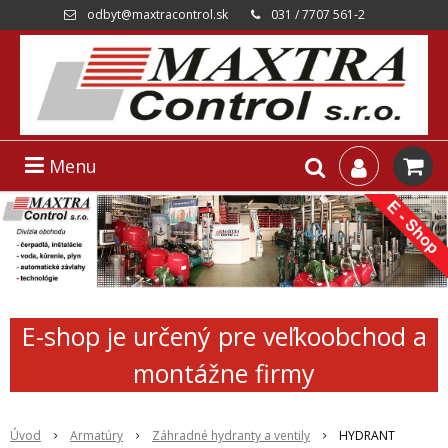
odbyt@maxtracontrol.sk
031 / 7707 561-2
Menu
E-shop je určený pre veľkoobchod a
montážne firmy
Úvod
Armatúry
Záhradné hydranty a ventily
HYDRANT