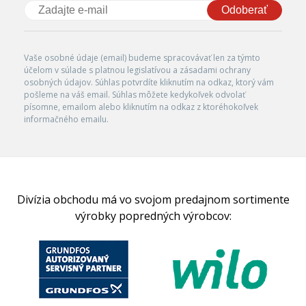
Odoberať
Vaše osobné údaje (email) budeme spracovávať len za týmto
účelom v súlade s platnou legislatívou a zásadami ochrany
osobných údajov. Súhlas potvrdíte kliknutím na odkaz, ktorý vám
pošleme na váš email. Súhlas môžete kedykoľvek odvolať
písomne, emailom alebo kliknutím na odkaz z ktoréhokoľvek
informačného emailu.
Divízia obchodu má vo svojom predajnom sortimente
výrobky popredných výrobcov: