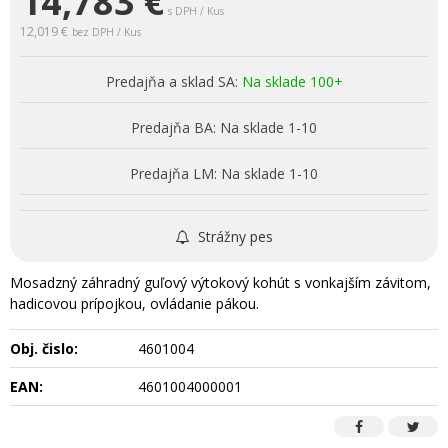
14,783
€
s DPH / Kus
12,019 €
bez DPH / Kus
Predajňa a sklad SA:
Na sklade 100+
Predajňa BA:
Na sklade 1-10
Predajňa LM:
Na sklade 1-10
Strážny pes
Mosadzný záhradný guľový výtokový kohút s vonkajším závitom,
hadicovou prípojkou, ovládanie pákou.
Obj. čislo:
4601004
EAN:
4601004000001