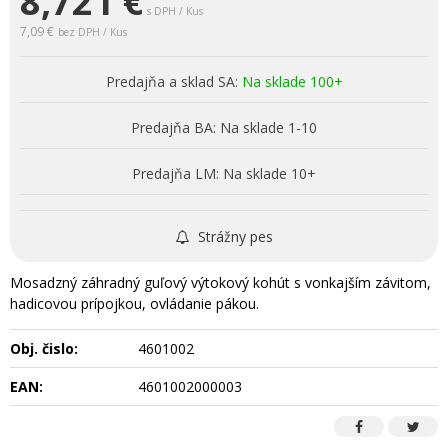
8,721
€
s DPH / Kus
7,09 €
bez DPH / Kus
Predajňa a sklad SA:
Na sklade 100+
Predajňa BA:
Na sklade 1-10
Predajňa LM:
Na sklade 10+
Strážny pes
Mosadzný záhradný guľový výtokový kohút s vonkajším závitom,
hadicovou prípojkou, ovládanie pákou.
Obj. čislo:
4601002
EAN:
4601002000003