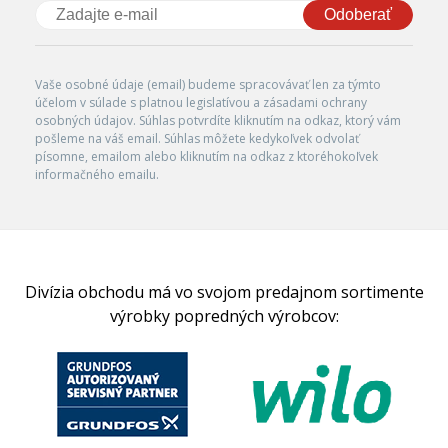
Odoberať
Vaše osobné údaje (email) budeme spracovávať len za týmto
účelom v súlade s platnou legislatívou a zásadami ochrany
osobných údajov. Súhlas potvrdíte kliknutím na odkaz, ktorý vám
pošleme na váš email. Súhlas môžete kedykoľvek odvolať
písomne, emailom alebo kliknutím na odkaz z ktoréhokoľvek
informačného emailu.
Divízia obchodu má vo svojom predajnom sortimente
výrobky popredných výrobcov: