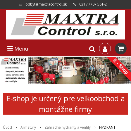
odbyt@maxtracontrol.sk
031 / 7707 561-2
Menu
E-shop je určený pre veľkoobchod a
montážne firmy
Úvod
Armatúry
Záhradné hydranty a ventily
HYDRANT