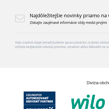
Najdôležitejšie novinky priamo na 
Získajte zaujímavé informácie vždy medzi prvými
Vaše osobné údaje (email) budeme spracovávať len za týmto účelom 
môžete kedykoľvek odvolať písomne, emailom alebo kliknutím na o
Divízia obc