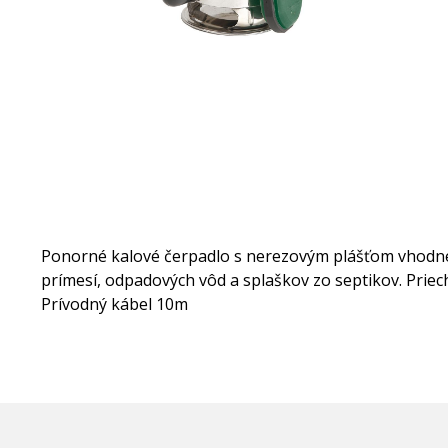
Ponorné kalové čerpadlo s nerezovým plášťom vhodné
prímesí, odpadových vôd a splaškov zo septikov. Pri
Prívodný kábel 10m