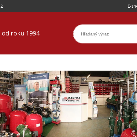
-2
E-sh
 od roku 1994