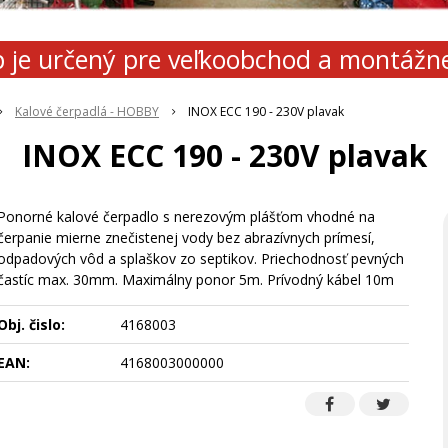
 je určený pre veľkoobchod a montážn
Kalové čerpadlá - HOBBY
INOX ECC 190 - 230V plavak
INOX ECC 190 - 230V plavak
Ponorné kalové čerpadlo s nerezovým plášťom vhodné na
čerpanie mierne znečistenej vody bez abrazívnych prímesí,
odpadových vôd a splaškov zo septikov. Priechodnosť pevných
častíc max. 30mm. Maximálny ponor 5m. Prívodný kábel 10m
Obj. čislo:
4168003
EAN:
4168003000000