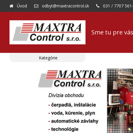
Úvod
odbyt@maxtracontrol.sk
031 / 7707 561
Sme tu pre vás
Kategórie