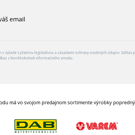
váš email
v súlade s platnou legislatívou a zásadami ochrany osobných údajov. Súhlas po
dkaz z ktoréhokoľvek informačného emailu.
hodu má vo svojom predajnom sortimente výrobky popredný