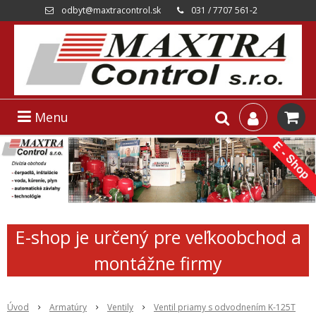
odbyt@maxtracontrol.sk
031 / 7707 561-2
Menu
E-shop je určený pre veľkoobchod a
montážne firmy
Úvod
Armatúry
Ventily
Ventil priamy s odvodnením K-125T