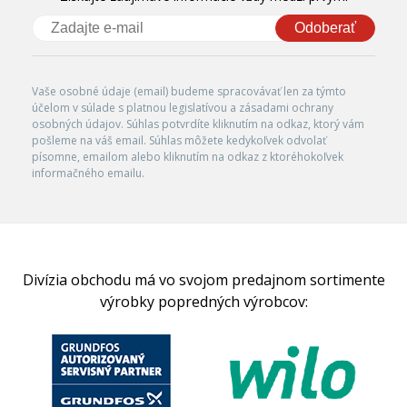
Odoberať
Vaše osobné údaje (email) budeme spracovávať len za týmto
účelom v súlade s platnou legislatívou a zásadami ochrany
osobných údajov. Súhlas potvrdíte kliknutím na odkaz, ktorý vám
pošleme na váš email. Súhlas môžete kedykoľvek odvolať
písomne, emailom alebo kliknutím na odkaz z ktoréhokoľvek
informačného emailu.
Divízia obchodu má vo svojom predajnom sortimente
výrobky popredných výrobcov: