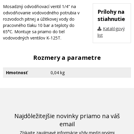
Mosadzný odvodňovací ventil 1/4" na
Prílohy na
odvodňovanie vodovodného potrubia v
stiahnutie
rozvodoch pitnej a úžitkovej vody do
pracovného tlaku 10 bar a teploty do
Katalógový
65°C. Montuje sa priamo do tiel
list
vodovodných ventilov K-125T.
Rozmery a parametre
Hmotnosť
0,04 kg
Najdôležitejšie novinky priamo na váš
email
Získajte zaujímavé informácie vždy medzi prvými