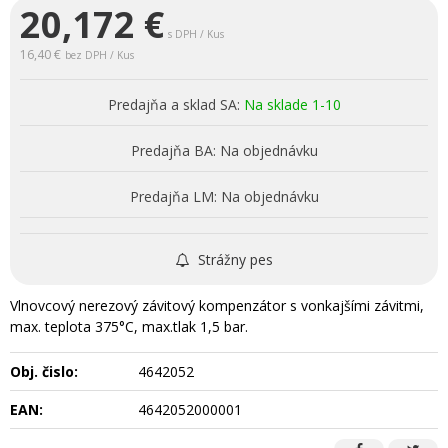
20,172
€
s DPH / Kus
16,40 €
bez DPH / Kus
Predajňa a sklad SA:
Na sklade 1-10
Predajňa BA:
Na objednávku
Predajňa LM:
Na objednávku
Strážny pes
Vlnovcový nerezový závitový kompenzátor s vonkajšími závitmi,
max. teplota 375°C, max.tlak 1,5 bar.
Obj. čislo:
4642052
EAN:
4642052000001