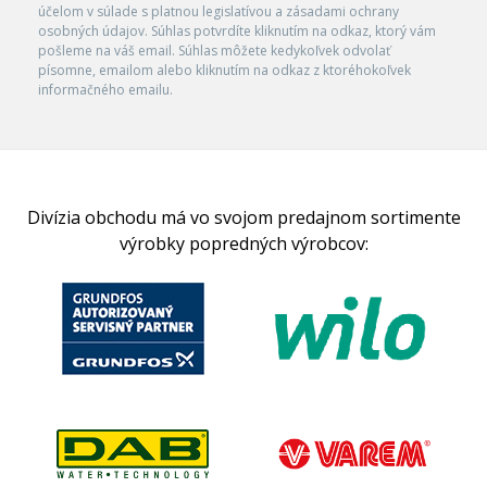
účelom v súlade s platnou legislatívou a zásadami ochrany
osobných údajov. Súhlas potvrdíte kliknutím na odkaz, ktorý vám
pošleme na váš email. Súhlas môžete kedykoľvek odvolať
písomne, emailom alebo kliknutím na odkaz z ktoréhokoľvek
informačného emailu.
Divízia obchodu má vo svojom predajnom sortimente
výrobky popredných výrobcov: