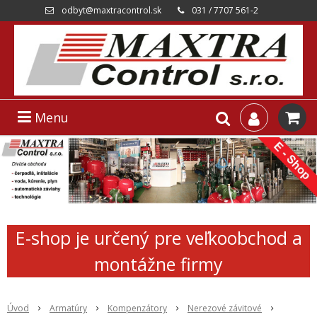
odbyt@maxtracontrol.sk
031 / 7707 561-2
Menu
E-shop je určený pre veľkoobchod a
montážne firmy
Úvod
Armatúry
Kompenzátory
Nerezové závitové