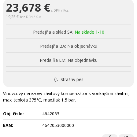
23,678
€
s DPH / Kus
19,25 €
bez DPH / Kus
Predajňa a sklad SA:
Na sklade 1-10
Predajňa BA:
Na objednávku
Predajňa LM:
Na objednávku
Strážny pes
Vlnovcový nerezový závitový kompenzátor s vonkajšími závitmi,
max. teplota 375°C, max.tlak 1,5 bar.
Obj. čislo:
4642053
EAN:
4642053000000