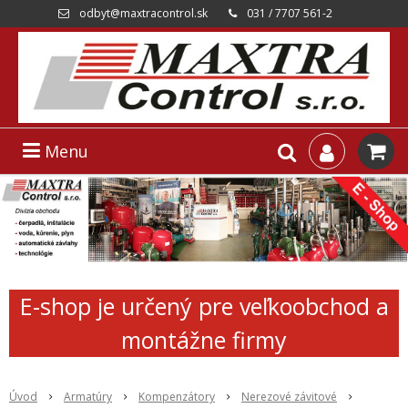
odbyt@maxtracontrol.sk
031 / 7707 561-2
Menu
E-shop je určený pre veľkoobchod a
montážne firmy
Úvod
Armatúry
Kompenzátory
Nerezové závitové