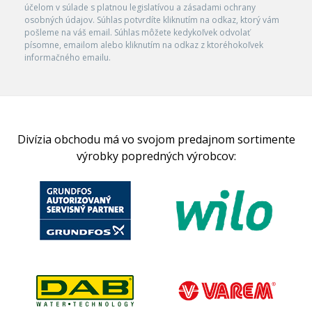
účelom v súlade s platnou legislatívou a zásadami ochrany
osobných údajov. Súhlas potvrdíte kliknutím na odkaz, ktorý vám
pošleme na váš email. Súhlas môžete kedykoľvek odvolať
písomne, emailom alebo kliknutím na odkaz z ktoréhokoľvek
informačného emailu.
Divízia obchodu má vo svojom predajnom sortimente
výrobky popredných výrobcov: