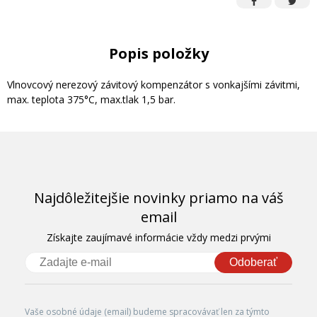
Popis položky
Vlnovcový nerezový závitový kompenzátor s vonkajšími závitmi,
max. teplota 375°C, max.tlak 1,5 bar.
Najdôležitejšie novinky priamo na váš
email
Získajte zaujímavé informácie vždy medzi prvými
Odoberať
Vaše osobné údaje (email) budeme spracovávať len za týmto