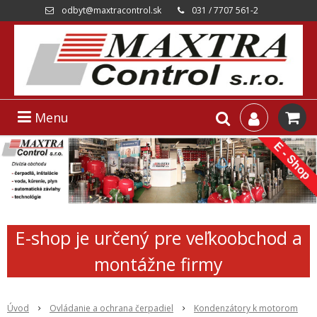
odbyt@maxtracontrol.sk
031 / 7707 561-2
Menu
E-shop je určený pre veľkoobchod a
montážne firmy
Úvod
Ovládanie a ochrana čerpadiel
Kondenzátory k motorom