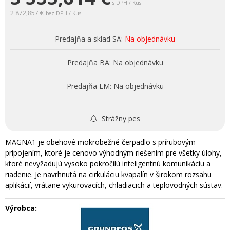
s DPH / Kus
2 872,857 €
bez DPH / Kus
Predajňa a sklad SA:
Na objednávku
Predajňa BA:
Na objednávku
Predajňa LM:
Na objednávku
Strážny pes
MAGNA1 je obehové mokrobežné čerpadlo s prírubovým
pripojením, ktoré je cenovo výhodným riešením pre všetky úlohy,
ktoré nevyžadujú vysoko pokročilú inteligentnú komunikáciu a
riadenie. Je navrhnutá na cirkuláciu kvapalín v širokom rozsahu
aplikácií, vrátane vykurovacích, chladiacich a teplovodných sústav.
Výrobca: