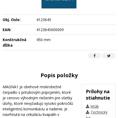
Obj. čislo:
4123645
EAN:
4123645000009
Konštrukčná
450 mm
dĺžka
Popis položky
MAGNA1 je obehové mokrobežné
Prílohy na
čerpadlo s prírubovým pripojením, ktoré
stiahnutie
je cenovo výhodným riešením pre všetky
úlohy, ktoré nevyžadujú vysoko pokročilú
leták
inteligentnú komunikáciu a riadenie. Je
Technický
navrhnutá na cirkuláciu kvapalín v
list