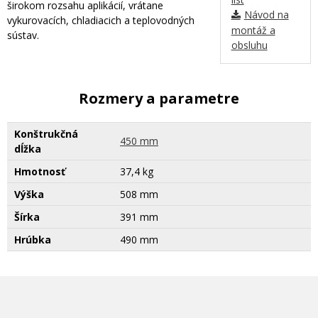
širokom rozsahu aplikácií, vrátane
Návod na
vykurovacích, chladiacich a teplovodných
montáž a
sústav.
obsluhu
Rozmery a parametre
Konštrukčná
450 mm
dĺžka
Hmotnosť
37,4 kg
Výška
508 mm
Šírka
391 mm
Hrúbka
490 mm