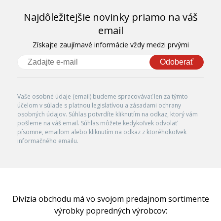
Najdôležitejšie novinky priamo na váš
email
Získajte zaujímavé informácie vždy medzi prvými
Odoberať
Vaše osobné údaje (email) budeme spracovávať len za týmto
účelom v súlade s platnou legislatívou a zásadami ochrany
osobných údajov. Súhlas potvrdíte kliknutím na odkaz, ktorý vám
pošleme na váš email. Súhlas môžete kedykoľvek odvolať
písomne, emailom alebo kliknutím na odkaz z ktoréhokoľvek
informačného emailu.
Divízia obchodu má vo svojom predajnom sortimente
výrobky popredných výrobcov: