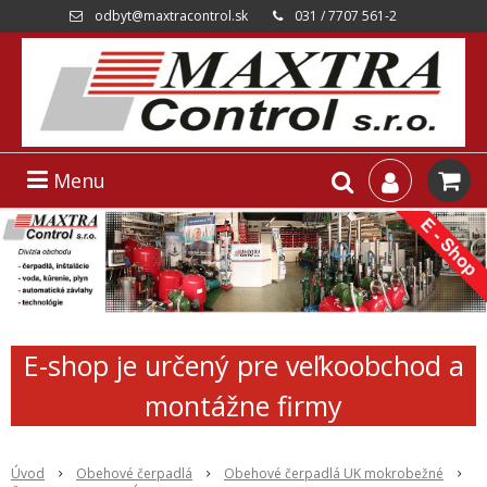
odbyt@maxtracontrol.sk
031 / 7707 561-2
Menu
E-shop je určený pre veľkoobchod a
montážne firmy
Úvod
Obehové čerpadlá
Obehové čerpadlá UK mokrobežné