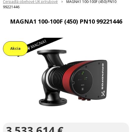
Čerpadlá obehové ÚK prírubové
MAGNA1 100-100F (450) PN10
99221446
MAGNA1 100-100F (450) PN10 99221446
Akcia
3 533,614
€