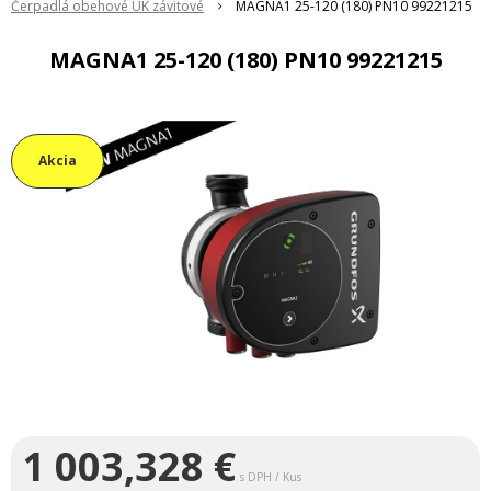
Čerpadlá obehové ÚK závitové
MAGNA1 25-120 (180) PN10 99221215
MAGNA1 25-120 (180) PN10 99221215
Akcia
1 003,328
€
s DPH / Kus