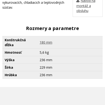
Návod na
vykurovacích, chladiacich a teplovodných
montáž a
sústav.
obsluhu
Rozmery a parametre
Konštrukčná
180 mm
dĺžka
Hmotnosť
5,6 kg
Výška
236 mm
Šírka
229 mm
Hrúbka
236 mm