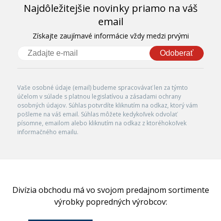
Najdôležitejšie novinky priamo na váš
email
Získajte zaujímavé informácie vždy medzi prvými
Odoberať
Vaše osobné údaje (email) budeme spracovávať len za týmto
účelom v súlade s platnou legislatívou a zásadami ochrany
osobných údajov. Súhlas potvrdíte kliknutím na odkaz, ktorý vám
pošleme na váš email. Súhlas môžete kedykoľvek odvolať
písomne, emailom alebo kliknutím na odkaz z ktoréhokoľvek
informačného emailu.
Divízia obchodu má vo svojom predajnom sortimente
výrobky popredných výrobcov: