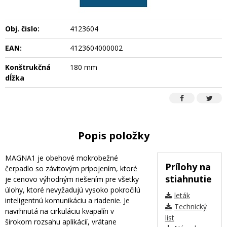
Obj. čislo:
4123604
EAN:
4123604000002
Konštrukčná
180 mm
dĺžka
Popis položky
MAGNA1 je obehové mokrobežné
Prílohy na
čerpadlo so závitovým pripojením, ktoré
stiahnutie
je cenovo výhodným riešením pre všetky
úlohy, ktoré nevyžadujú vysoko pokročilú
leták
inteligentnú komunikáciu a riadenie. Je
Technický
navrhnutá na cirkuláciu kvapalín v
list
širokom rozsahu aplikácií, vrátane