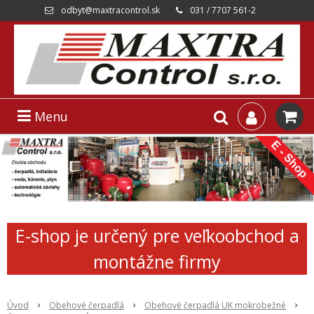
odbyt@maxtracontrol.sk
031 / 7707 561-2
Menu
E-shop je určený pre veľkoobchod a
montážne firmy
Úvod
Obehové čerpadlá
Obehové čerpadlá UK mokrobežné