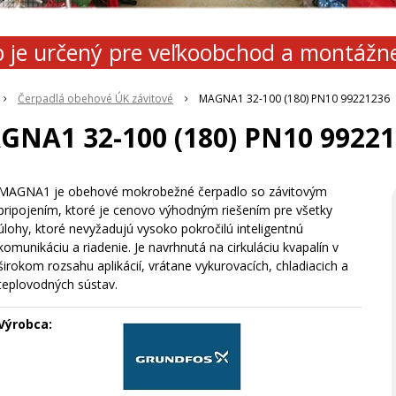
 je určený pre veľkoobchod a montážn
Čerpadlá obehové ÚK závitové
MAGNA1 32-100 (180) PN10 99221236
GNA1 32-100 (180) PN10 99221
MAGNA1 je obehové mokrobežné čerpadlo so závitovým
pripojením, ktoré je cenovo výhodným riešením pre všetky
úlohy, ktoré nevyžadujú vysoko pokročilú inteligentnú
komunikáciu a riadenie. Je navrhnutá na cirkuláciu kvapalín v
širokom rozsahu aplikácií, vrátane vykurovacích, chladiacich a
teplovodných sústav.
Výrobca: