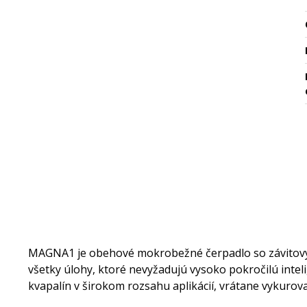
MAGNA1 je obehové mokrobežné čerpadlo so závitový
všetky úlohy, ktoré nevyžadujú vysoko pokročilú intel
kvapalín v širokom rozsahu aplikácií, vrátane vykurova