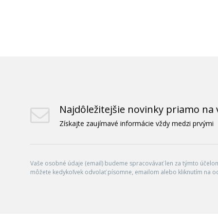
Najdôležitejšie novinky priamo na 
Získajte zaujímavé informácie vždy medzi prvými
Vaše osobné údaje (email) budeme spracovávať len za týmto účelom 
môžete kedykoľvek odvolať písomne, emailom alebo kliknutím na o