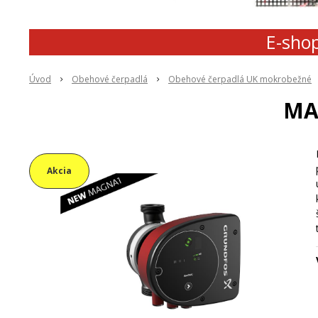
E-shop
Úvod
Obehové čerpadlá
Obehové čerpadlá UK mokrobežné
MA
Akcia