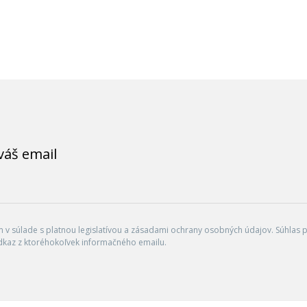
váš email
v súlade s platnou legislatívou a zásadami ochrany osobných údajov. Súhlas po
dkaz z ktoréhokoľvek informačného emailu.