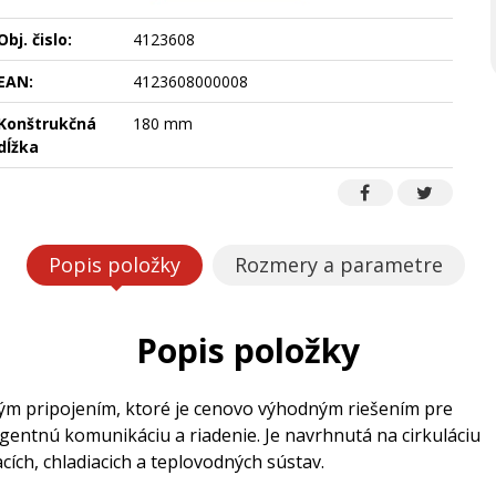
Obj. čislo:
4123608
EAN:
4123608000008
Konštrukčná
180 mm
dĺžka
Popis položky
Rozmery a parametre
Popis položky
m pripojením, ktoré je cenovo výhodným riešením pre
igentnú komunikáciu a riadenie. Je navrhnutá na cirkuláciu
cích, chladiacich a teplovodných sústav.