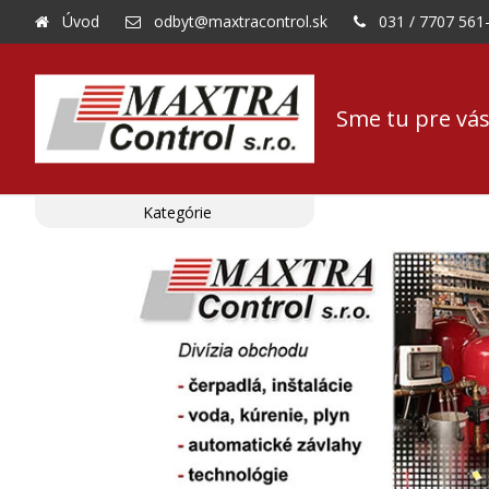
Úvod
odbyt@maxtracontrol.sk
031 / 7707 561
Sme tu pre vás
Kategórie