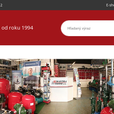
-2
E-sh
 od roku 1994