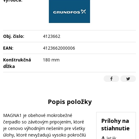
Obj. čislo:
4123662
EAN:
4123662000006
Konštrukčná
180 mm
dĺžka
Popis položky
MAGNA1 je obehové mokrobežné
Prílohy na
čerpadlo so závitovým pripojením, ktoré
stiahnutie
je cenovo výhodným riešením pre všetky
úlohy, ktoré nevyžadujú vysoko pokročilú
leták