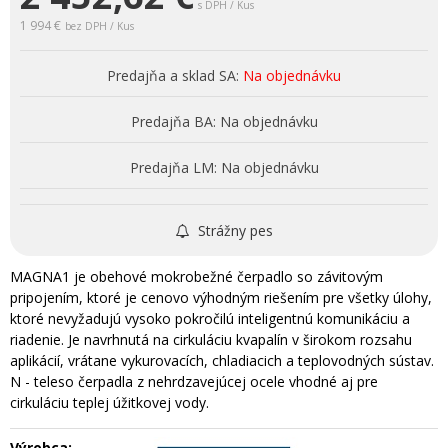
s DPH / Kus
1 994 €
bez DPH / Kus
Predajňa a sklad SA:
Na objednávku
Predajňa BA:
Na objednávku
Predajňa LM:
Na objednávku
Strážny pes
MAGNA1 je obehové mokrobežné čerpadlo so závitovým
pripojením, ktoré je cenovo výhodným riešením pre všetky úlohy,
ktoré nevyžadujú vysoko pokročilú inteligentnú komunikáciu a
riadenie. Je navrhnutá na cirkuláciu kvapalín v širokom rozsahu
aplikácií, vrátane vykurovacích, chladiacich a teplovodných sústav.
N - teleso čerpadla z nehrdzavejúcej ocele vhodné aj pre
cirkuláciu teplej úžitkovej vody.
Výrobca: