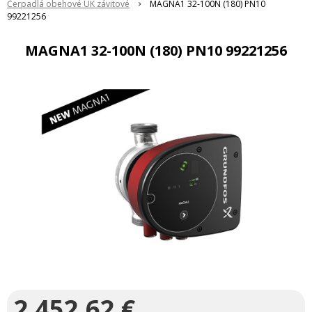
Čerpadlá obehové ÚK závitové
MAGNA1 32-100N (180) PN10
99221256
MAGNA1 32-100N (180) PN10 99221256
2 452,62
€