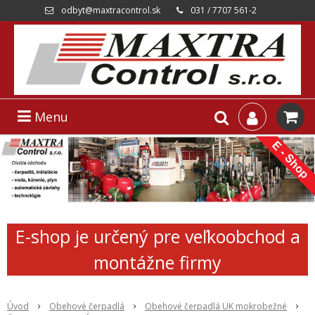
odbyt@maxtracontrol.sk
031 / 7707 561-2
Menu
E-shop je určený pre veľkoobchod a
montážne firmy
Úvod
Obehové čerpadlá
Obehové čerpadlá UK mokrobežné