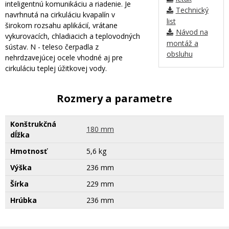
inteligentnú komunikáciu a riadenie. Je
Technický
navrhnutá na cirkuláciu kvapalín v
list
širokom rozsahu aplikácií, vrátane
Návod na
vykurovacích, chladiacich a teplovodných
montáž a
sústav. N - teleso čerpadla z
obsluhu
nehrdzavejúcej ocele vhodné aj pre
cirkuláciu teplej úžitkovej vody.
Rozmery a parametre
Konštrukčná
180 mm
dĺžka
Hmotnosť
5,6 kg
Výška
236 mm
Šírka
229 mm
Hrúbka
236 mm