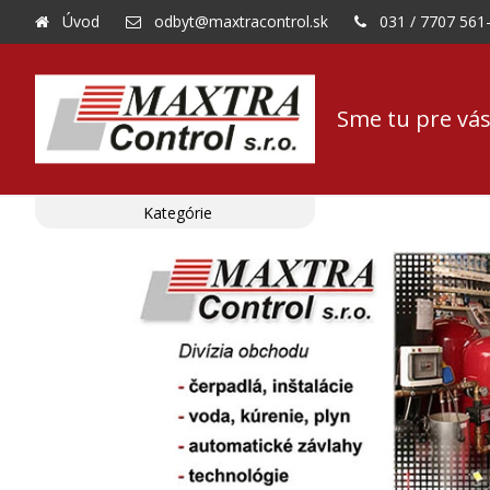
Úvod
odbyt@maxtracontrol.sk
031 / 7707 561
Sme tu pre vás
Kategórie