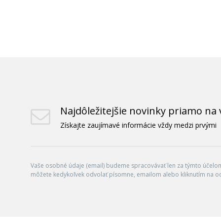
Najdôležitejšie novinky priamo na 
Získajte zaujímavé informácie vždy medzi prvými
Vaše osobné údaje (email) budeme spracovávať len za týmto účelom 
môžete kedykoľvek odvolať písomne, emailom alebo kliknutím na o