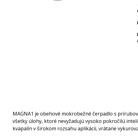
MAGNA1 je obehové mokrobežné čerpadlo s prírubový
všetky úlohy, ktoré nevyžadujú vysoko pokročilú intel
kvapalín v širokom rozsahu aplikácií, vrátane vykurova