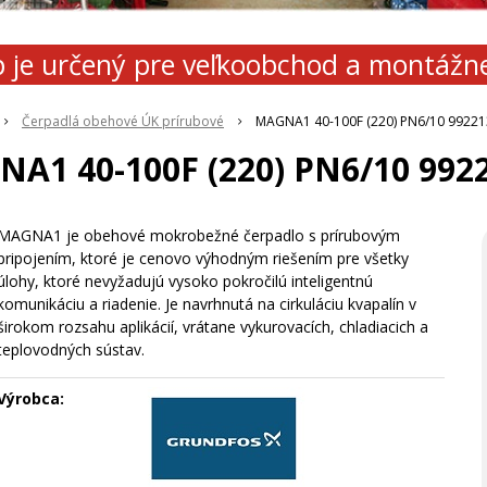
 je určený pre veľkoobchod a montážn
Čerpadlá obehové ÚK prírubové
MAGNA1 40-100F (220) PN6/10 9922
A1 40-100F (220) PN6/10 992
MAGNA1 je obehové mokrobežné čerpadlo s prírubovým
pripojením, ktoré je cenovo výhodným riešením pre všetky
úlohy, ktoré nevyžadujú vysoko pokročilú inteligentnú
komunikáciu a riadenie. Je navrhnutá na cirkuláciu kvapalín v
širokom rozsahu aplikácií, vrátane vykurovacích, chladiacich a
teplovodných sústav.
Výrobca: