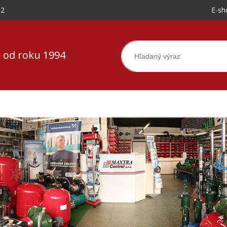
-2
E-sh
 od roku 1994