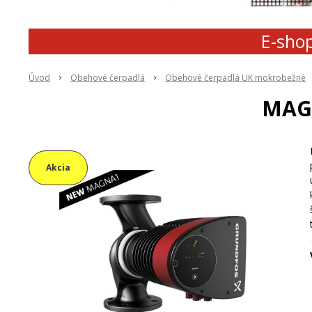
E-shop
Úvod
Obehové čerpadlá
Obehové čerpadlá UK mokrobežné
MAGN
Akcia