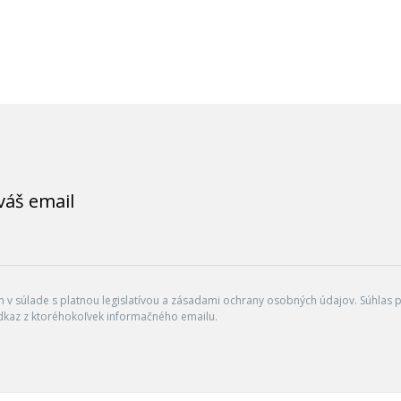
váš email
v súlade s platnou legislatívou a zásadami ochrany osobných údajov. Súhlas po
dkaz z ktoréhokoľvek informačného emailu.