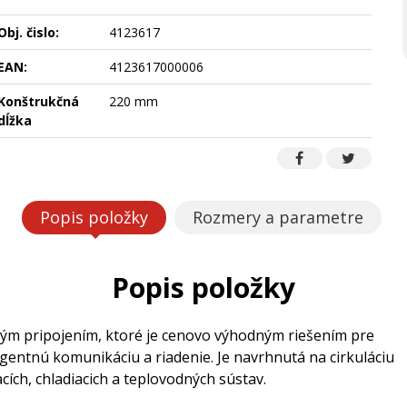
Obj. čislo:
4123617
EAN:
4123617000006
Konštrukčná
220 mm
dĺžka
Popis položky
Rozmery a parametre
Popis položky
m pripojením, ktoré je cenovo výhodným riešením pre
igentnú komunikáciu a riadenie. Je navrhnutá na cirkuláciu
cích, chladiacich a teplovodných sústav.