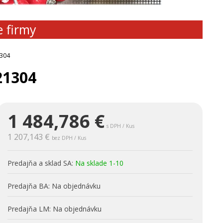
e firmy
1304
21304
1 484,786
€
s DPH / Kus
1 207,143 €
bez DPH / Kus
Predajňa a sklad SA:
Na sklade 1-10
Predajňa BA:
Na objednávku
Predajňa LM:
Na objednávku