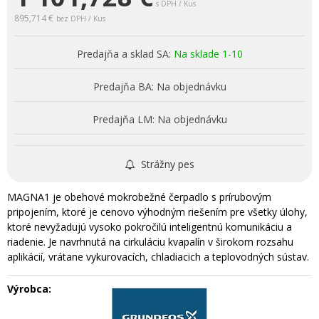
s DPH / Kus
895,714 €
bez DPH / Kus
Predajňa a sklad SA:
Na sklade 1-10
Predajňa BA:
Na objednávku
Predajňa LM:
Na objednávku
Strážny pes
MAGNA1 je obehové mokrobežné čerpadlo s prírubovým
pripojením, ktoré je cenovo výhodným riešením pre všetky úlohy,
ktoré nevyžadujú vysoko pokročilú inteligentnú komunikáciu a
riadenie. Je navrhnutá na cirkuláciu kvapalín v širokom rozsahu
aplikácií, vrátane vykurovacích, chladiacich a teplovodných sústav.
Výrobca: