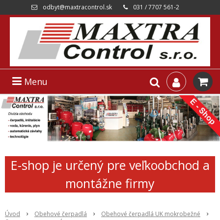
odbyt@maxtracontrol.sk
031 / 7707 561-2
Menu
E-shop je určený pre veľkoobchod a
montážne firmy
Úvod
Obehové čerpadlá
Obehové čerpadlá UK mokrobežné