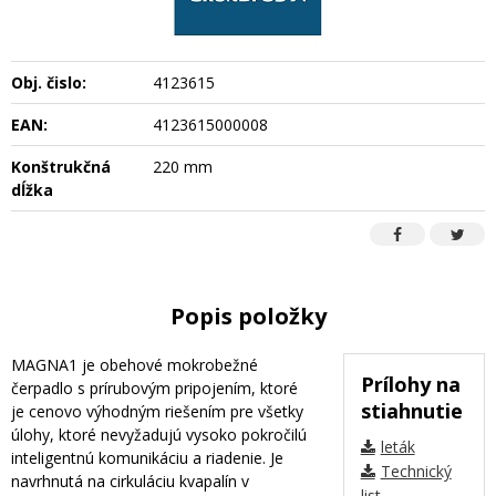
Obj. čislo:
4123615
EAN:
4123615000008
Konštrukčná
220 mm
dĺžka
Popis položky
MAGNA1 je obehové mokrobežné
Prílohy na
čerpadlo s prírubovým pripojením, ktoré
stiahnutie
je cenovo výhodným riešením pre všetky
úlohy, ktoré nevyžadujú vysoko pokročilú
leták
inteligentnú komunikáciu a riadenie. Je
Technický
navrhnutá na cirkuláciu kvapalín v
list