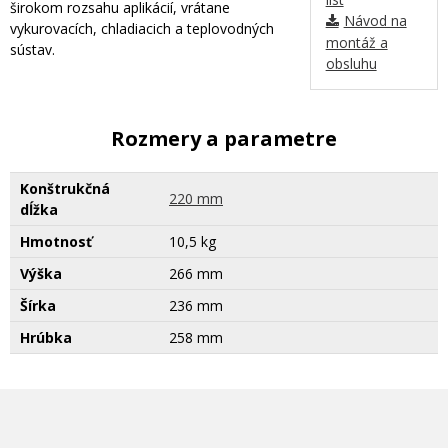
širokom rozsahu aplikácií, vrátane
Návod na
vykurovacích, chladiacich a teplovodných
montáž a
sústav.
obsluhu
Rozmery a parametre
Konštrukčná
220 mm
dĺžka
Hmotnosť
10,5 kg
Výška
266 mm
Šírka
236 mm
Hrúbka
258 mm