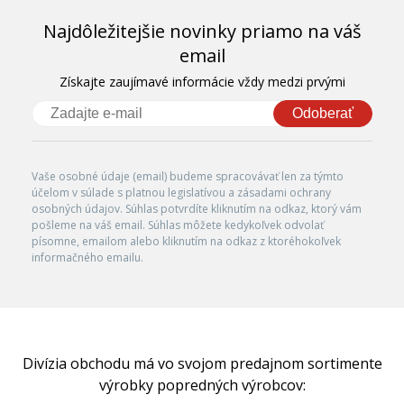
Najdôležitejšie novinky priamo na váš
email
Získajte zaujímavé informácie vždy medzi prvými
Odoberať
Vaše osobné údaje (email) budeme spracovávať len za týmto
účelom v súlade s platnou legislatívou a zásadami ochrany
osobných údajov. Súhlas potvrdíte kliknutím na odkaz, ktorý vám
pošleme na váš email. Súhlas môžete kedykoľvek odvolať
písomne, emailom alebo kliknutím na odkaz z ktoréhokoľvek
informačného emailu.
Divízia obchodu má vo svojom predajnom sortimente
výrobky popredných výrobcov: