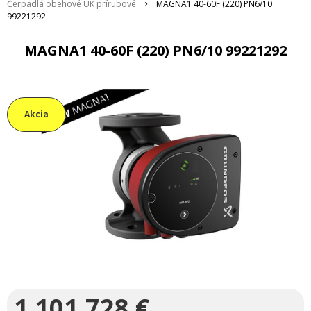
Čerpadlá obehové ÚK prírubové
MAGNA1 40-60F (220) PN6/10
99221292
MAGNA1 40-60F (220) PN6/10 99221292
Akcia
1 101,728
€