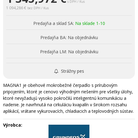
s DPH / Kus
1 094,286 €
bez DPH / Kus
Predajňa a sklad SA:
Na sklade 1-10
Predajňa BA:
Na objednávku
Predajňa LM:
Na objednávku
Strážny pes
MAGNA1 je obehové mokrobežné čerpadlo s prírubovým
pripojením, ktoré je cenovo výhodným riešením pre všetky úlohy,
ktoré nevyžadujú vysoko pokročilú inteligentnú komunikáciu a
riadenie. Je navrhnutá na cirkuláciu kvapalín v širokom rozsahu
aplikácií, vrátane vykurovacích, chladiacich a teplovodných sústav.
Výrobca: