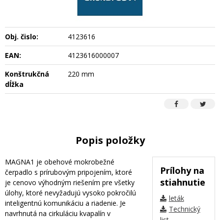
Obj. čislo:
4123616
EAN:
4123616000007
Konštrukčná
220 mm
dĺžka
Popis položky
MAGNA1 je obehové mokrobežné
Prílohy na
čerpadlo s prírubovým pripojením, ktoré
stiahnutie
je cenovo výhodným riešením pre všetky
úlohy, ktoré nevyžadujú vysoko pokročilú
leták
inteligentnú komunikáciu a riadenie. Je
Technický
navrhnutá na cirkuláciu kvapalín v
list