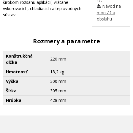
širokom rozsahu aplikácií, vrátane
Návod na
vykurovacích, chladiacich a teplovodných
montáž a
sústav.
obsluhu
Rozmery a parametre
Konštrukčná
220 mm
dĺžka
Hmotnosť
18,2 kg
Výška
300 mm
Šírka
305 mm
Hrúbka
428 mm