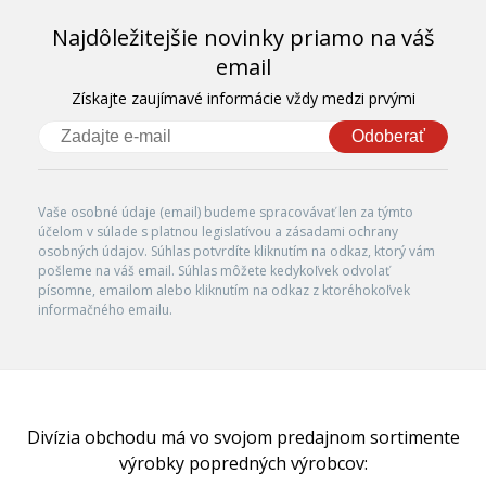
Najdôležitejšie novinky priamo na váš
email
Získajte zaujímavé informácie vždy medzi prvými
Odoberať
Vaše osobné údaje (email) budeme spracovávať len za týmto
účelom v súlade s platnou legislatívou a zásadami ochrany
osobných údajov. Súhlas potvrdíte kliknutím na odkaz, ktorý vám
pošleme na váš email. Súhlas môžete kedykoľvek odvolať
písomne, emailom alebo kliknutím na odkaz z ktoréhokoľvek
informačného emailu.
Divízia obchodu má vo svojom predajnom sortimente
výrobky popredných výrobcov: