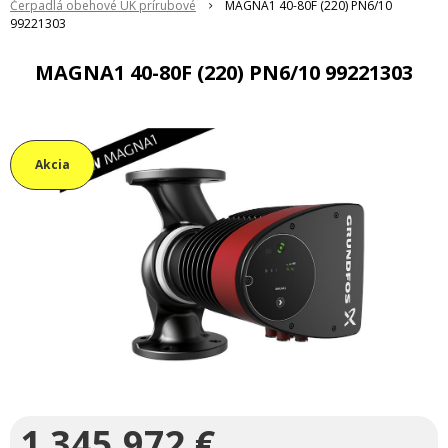
Čerpadlá obehové ÚK prírubové
MAGNA1 40-80F (220) PN6/10
99221303
MAGNA1 40-80F (220) PN6/10 99221303
Akcia
1 345,972
€