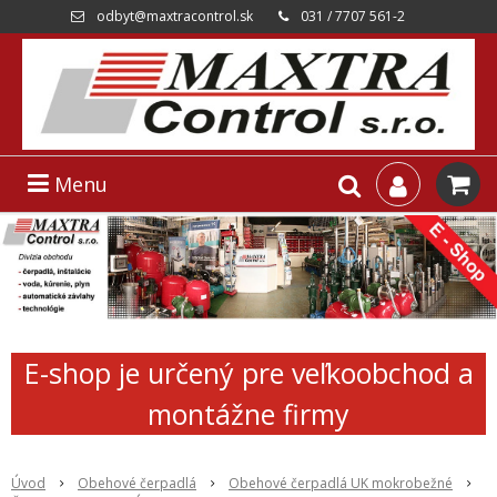
odbyt@maxtracontrol.sk
031 / 7707 561-2
Menu
E-shop je určený pre veľkoobchod a
montážne firmy
Úvod
Obehové čerpadlá
Obehové čerpadlá UK mokrobežné