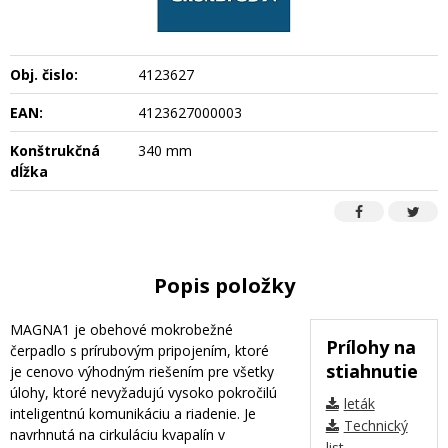
Obj. čislo:
4123627
EAN:
4123627000003
Konštrukčná
340 mm
dĺžka
Popis položky
MAGNA1 je obehové mokrobežné
Prílohy na
čerpadlo s prírubovým pripojením, ktoré
stiahnutie
je cenovo výhodným riešením pre všetky
úlohy, ktoré nevyžadujú vysoko pokročilú
leták
inteligentnú komunikáciu a riadenie. Je
Technický
navrhnutá na cirkuláciu kvapalín v
list