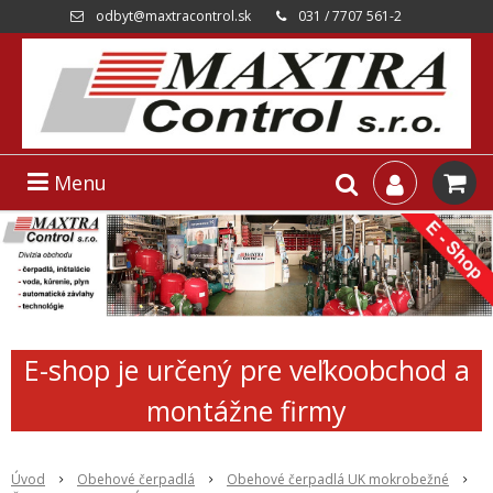
odbyt@maxtracontrol.sk
031 / 7707 561-2
Menu
E-shop je určený pre veľkoobchod a
montážne firmy
Úvod
Obehové čerpadlá
Obehové čerpadlá UK mokrobežné