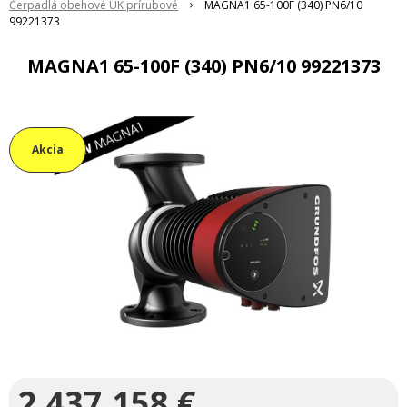
Čerpadlá obehové ÚK prírubové
MAGNA1 65-100F (340) PN6/10
99221373
MAGNA1 65-100F (340) PN6/10 99221373
Akcia
2 437,158
€