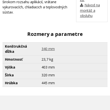
širokom rozsahu aplikácií, vrátane
Návod na
vykurovacích, chladiacich a teplovodných
montáž a
sústav.
obsluhu
Rozmery a parametre
Konštrukčná
340 mm
dĺžka
Hmotnosť
23,7 kg
Výška
403 mm
Šírka
320 mm
Hrúbka
445 mm