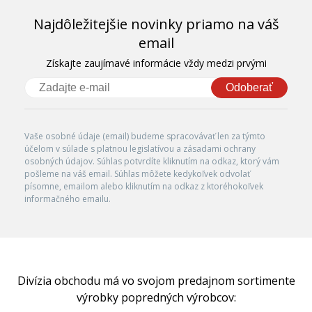
Najdôležitejšie novinky priamo na váš
email
Získajte zaujímavé informácie vždy medzi prvými
Odoberať
Vaše osobné údaje (email) budeme spracovávať len za týmto
účelom v súlade s platnou legislatívou a zásadami ochrany
osobných údajov. Súhlas potvrdíte kliknutím na odkaz, ktorý vám
pošleme na váš email. Súhlas môžete kedykoľvek odvolať
písomne, emailom alebo kliknutím na odkaz z ktoréhokoľvek
informačného emailu.
Divízia obchodu má vo svojom predajnom sortimente
výrobky popredných výrobcov: