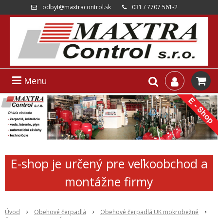
odbyt@maxtracontrol.sk
031 / 7707 561-2
Menu
E-shop je určený pre veľkoobchod a
montážne firmy
Úvod
Obehové čerpadlá
Obehové čerpadlá UK mokrobežné