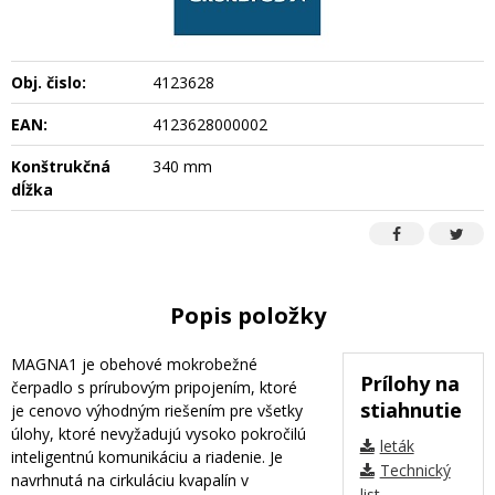
Obj. čislo:
4123628
EAN:
4123628000002
Konštrukčná
340 mm
dĺžka
Popis položky
MAGNA1 je obehové mokrobežné
Prílohy na
čerpadlo s prírubovým pripojením, ktoré
stiahnutie
je cenovo výhodným riešením pre všetky
úlohy, ktoré nevyžadujú vysoko pokročilú
leták
inteligentnú komunikáciu a riadenie. Je
Technický
navrhnutá na cirkuláciu kvapalín v
list