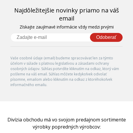
Najdôležitejšie novinky priamo na váš
email
Získajte zaujímavé informácie vždy medzi prvými
Odoberať
Vaše osobné údaje (email) budeme spracovávať len za týmto
účelom v súlade s platnou legislatívou a zásadami ochrany
osobných údajov. Súhlas potvrdíte kliknutím na odkaz, ktorý vám
pošleme na váš email. Súhlas môžete kedykoľvek odvolať
písomne, emailom alebo kliknutím na odkaz z ktoréhokoľvek
informačného emailu.
Divízia obchodu má vo svojom predajnom sortimente
výrobky popredných výrobcov: