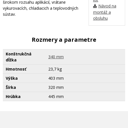
širokom rozsahu aplikácií, vrátane
Návod na
vykurovacích, chladiacich a teplovodných
montáž a
sústav.
obsluhu
Rozmery a parametre
Konštrukčná
340 mm
dĺžka
Hmotnosť
23,7 kg
Výška
403 mm
Šírka
320 mm
Hrúbka
445 mm