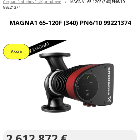
Čerpadlá obehové ÚK prírubové
MAGNA1 65-120F (340) PN6/10
99221374
MAGNA1 65-120F (340) PN6/10 99221374
Akcia
2 612,872
€