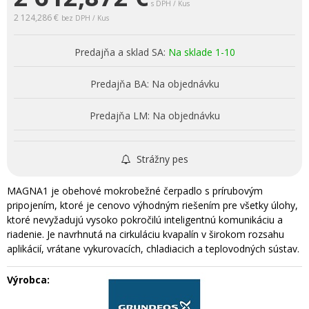
s DPH / Kus
2 124,286 €
bez DPH / Kus
Predajňa a sklad SA:
Na sklade 1-10
Predajňa BA:
Na objednávku
Predajňa LM:
Na objednávku
Strážny pes
MAGNA1 je obehové mokrobežné čerpadlo s prírubovým
pripojením, ktoré je cenovo výhodným riešením pre všetky úlohy,
ktoré nevyžadujú vysoko pokročilú inteligentnú komunikáciu a
riadenie. Je navrhnutá na cirkuláciu kvapalín v širokom rozsahu
aplikácií, vrátane vykurovacích, chladiacich a teplovodných sústav.
Výrobca: